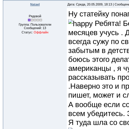
Natael
Дата: Среда, 20.05.2009, 18:13 | Сообщен
Ну статейку пон
Рядовой
Ребята! Б
Группа: Пользователи
Сообщений:
13
месяцев учусь . 
Статус:
Оффлайн
всегда сужу по с
забытым в детств
боюсь этого дела
американцы , я ч
рассказывать про
.Наверно это и пр
пишет, может и 
А вообще если со
всем убедитесь. 
Я туда шла со св