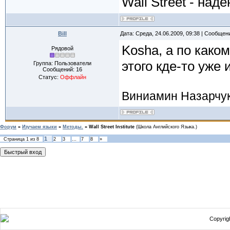
Wall Street - на
Bill
Дата: Среда, 24.06.2009, 09:38 | Сообщен
Kosha, а по како
Рядовой
этого кде-то уже 
Группа: Пользователи
Сообщений:
16
Статус:
Оффлайн
Виниамин Назарчу
Форум
»
Изучаем языки
»
Методы.
»
Wall Street Institute
(Школа Английского Языка.)
1
Страница
1
из
8
2
3
…
7
8
»
Copyrigh