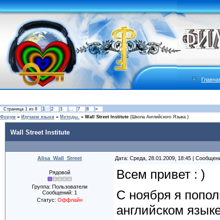
Главна
1
Страница
1
из
8
2
3
…
7
8
»
Форум
»
Изучаем языки
»
Методы.
»
Wall Street Institute
(Школа Английского Языка.)
Wall Street Institute
Alisa_Wall_Street
Дата: Среда, 28.01.2009, 18:45 | Сообщен
Всем привет : )
Рядовой
Группа: Пользователи
С ноября я попо
Сообщений:
1
Статус:
Оффлайн
английском языке