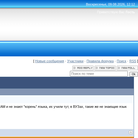
Воскресенье, 09.08.2026, 12:12
Приветствую Вас
Гость
[
Новые сообщения
·
Участники
·
Правила форума
·
Поиск
·
RSS
]
М и не знают "корень" языка, их учили тут, в ВУЗах, такие же не знающие язык