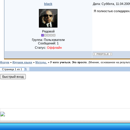
black
Дата: Суббота, 11.04.200
Я полностью солидарен
Рядовой
Группа: Пользователи
Сообщений:
1
Статус:
Оффлайн
Форум
»
Изучаем языки
»
Методы.
»
У кого учиться. Это просто.
(Мнение, основанное на результа
1
Страница
1
из
1