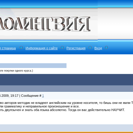
я страница
Информация о сайте
Регистрация
Вход
те покупки одного курса.)
4.2009, 19:17 | Сообщение #
1
о авторов методик не владеют английским на уровне носителя, то бишь они не жили ТА
ли грамматику и неправильное произношение и все.
ыть двуязычен и знать оба языка абсолютно. Тогда он вас действительно НАУЧИТ.