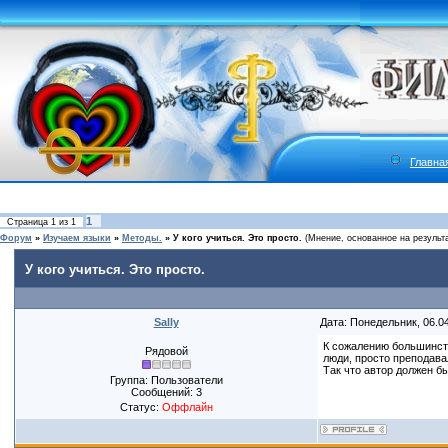
Главна
1
Страница
1
из
1
Форум
»
Изучаем языки
»
Методы.
»
У кого учиться. Это просто.
(Мнение, основанное на результа
У кого учиться. Это просто.
Sally
Дата: Понедельник, 06.0
К сожалению большинств
Рядовой
люди, просто преподава
Так что автор должен б
Группа: Пользователи
Сообщений:
3
Статус:
Оффлайн