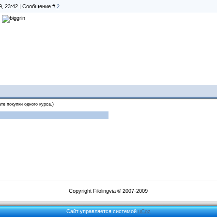
9, 23:42 | Сообщение #
2
.
те покупки одного курса.)
Copyright Filolingvia © 2007-2009
Сайт управляется системой
uCoz