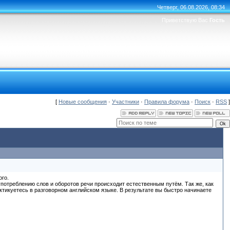
Четверг, 06.08.2026, 08:34
Приветствую Вас
Гость
[
Новые сообщения
·
Участники
·
Правила форума
·
Поиск
·
RSS
]
го.
потреблению слов и оборотов речи происходит естественным путём. Так же, как
актикуетесь в разговорном английском языке. В результате вы быстро начинаете