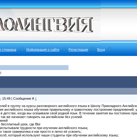
я страница
Информация о сайте
Регистрация
Вход
)
9, 15:49 | Сообщение #
1
лей в группу на курсы разговорного английского языка в Школу Прикладного Английско
ия английского языка обучение правильному и грамотному построению предложений, у
 в детстве, когда мы осваивали свой родной язык. В течении занятия вы постоянно пр
так же начинает говорить на английском без усилий.
овней
 бесплатный урок, где ВЫ
 испытывали трудности при изучении английского языка;
о такое грамматика и как просто и легко её усвоить;
особ, который используют наши студенты при обучении английскому языку;