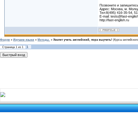
Позвоните и запишитесь
Адрес: Москва, м. Молод
Тел:8(495) 416-35-54, 51
E-mail: tests@fast-englis
http://fast-english.ru
Форум
»
Изучаем языки
»
Методы.
»
Хватит учить английский, пора выучить!
(Курсы английского
1
Страница
1
из
1