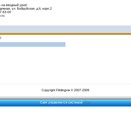
 на вводный урок!
ежная, ул. Бобруйская, д.6, корп.2
7-63-04
h.ru
)
Copyright Filolingvia © 2007-2009
Сайт управляется системой
uCoz