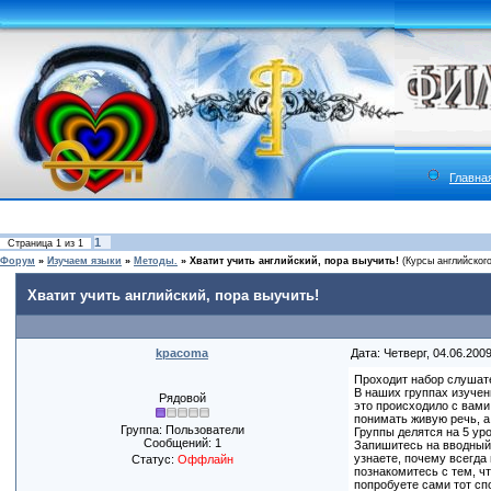
Главна
1
Страница
1
из
1
Форум
»
Изучаем языки
»
Методы.
»
Хватит учить английский, пора выучить!
(Курсы английского
Хватит учить английский, пора выучить!
kpacoma
Дата: Четверг, 04.06.200
Проходит набор слушате
В наших группах изучен
Рядовой
это происходило с вами
понимать живую речь, а 
Группа: Пользователи
Группы делятся на 5 ур
Сообщений:
1
Запишитесь на вводный
узнаете, почему всегда
Статус:
Оффлайн
познакомитесь с тем, чт
попробуете сами тот сп