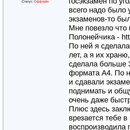
госэкзамен по уго
Статус:
Оффлайн
всего надо было 
экзаменов-то был
Мне повезло что 
Полонейчика - http
По ней я сделал
лет, а я их храню
сделала больше 3
формата А4. По 
и сдавали экзаме
поднимать и общ
очень даже быстр
Плюс здесь заклю
врезается тебе в
воспроизводила п