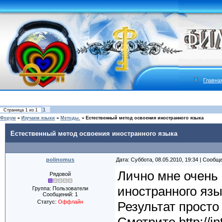
Главна
1
Страница
1
из
1
Форум
»
Изучаем языки
»
Методы.
»
Естественный метод освоения иностранного языка
Естественный метод освоения иностранного языка
polinomus
Дата: Суббота, 08.05.2010, 19:34 | Сообщ
Лично мне очень
Рядовой
иностранного язы
Группа: Пользователи
Сообщений:
1
Статус:
Оффлайн
Результат просто