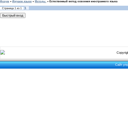
Форум
»
Изучаем языки
»
Методы.
»
Естественный метод освоения иностранного языка
1
Страница
1
из
1
Copyrigh
Сайт уп