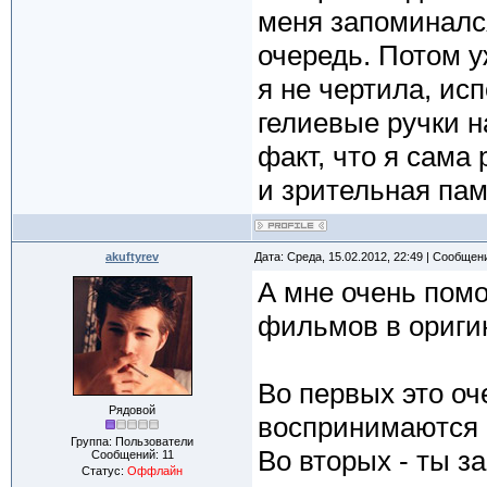
меня запоминался
очередь. Потом у
я не чертила, и
гелиевые ручки н
факт, что я сама
и зрительная пам
akuftyrev
Дата: Среда, 15.02.2012, 22:49 | Сообщен
А мне очень помо
фильмов в ориги
Во первых это о
Рядовой
воспринимаются 
Группа: Пользователи
Во вторых - ты 
Сообщений:
11
Статус:
Оффлайн