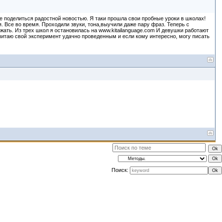
 не поделиться радостной новостью. Я таки прошла свои пробные уроки в школах!
. Все во время. Проходили звуки, тона,выучили даже пару фраз. Теперь с
жать. Из трех школ я остановилась на www.kitailanguage.com И девушки работают
считаю свой эксперимент удачно проведенным и если кому интересно, могу писать
Поиск: