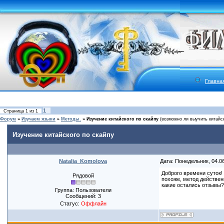
Главна
1
Страница
1
из
1
Форум
»
Изучаем языки
»
Методы.
»
Изучение китайского по скайпу
(возможно ли выучить китайс
Изучение китайского по скайпу
Natalia_Komolova
Дата: Понедельник, 04.0
Доброго времени суток!
Рядовой
похоже, метод действен
какие остались отзывы?
Группа: Пользователи
Сообщений:
3
Статус:
Оффлайн