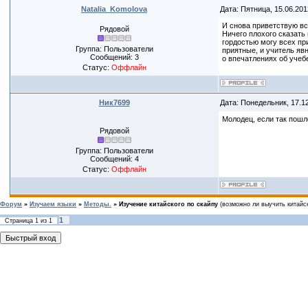
Natalia_Komolova
Дата: Пятница, 15.06.201
И снова приветствую все
Рядовой
Ничего плохого сказать
гордостью могу всех пр
Группа: Пользователи
приятные, и учитель яв
Сообщений:
3
о впечатлениях об учеб
Статус:
Оффлайн
Ник7699
Дата: Понедельник, 17.1
Молодец, если так пошл
Рядовой
Группа: Пользователи
Сообщений:
4
Статус:
Оффлайн
Форум
»
Изучаем языки
»
Методы.
»
Изучение китайского по скайпу
(возможно ли выучить китайс
1
Страница
1
из
1