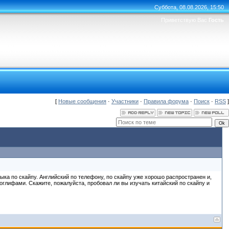
Суббота, 08.08.2026, 15:50
Приветствую Вас
Гость
[
Новые сообщения
·
Участники
·
Правила форума
·
Поиск
·
RSS
]
а по скайпу. Английский по телефону, по скайпу уже хорошо распространен и,
глифами. Скажите, пожалуйста, пробовал ли вы изучать китайский по скайпу и