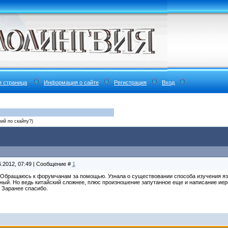
я страница
Информация о сайте
Регистрация
Вход
кий по скайпу?)
6.2012, 07:49 | Сообщение #
1
 Обращаюсь к форумчанам за помощью. Узнала о существовании способа изучения язык
ный. Но ведь китайский сложнее, плюс произношение запутанное еще и написание иеро
 Заранее спасибо.