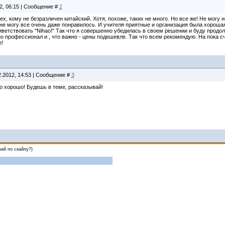
2, 06:15 | Сообщение #
2
х, кому не безразличен китайский. Хотя, похоже, таких не много. Но все же! Не могу
 не могу все очень даже понравилось. И учителя приятные и организация была хорошая
иветствовать "Nihao!" Так что я совершенно убедилась в своем решении и буду продол
но профессионал и , что важно - цены подешевле. Так что всем рекомендую. На пока 
е!
2.2012, 14:53 | Сообщение #
3
о хорошо! Будешь в теме, рассказывай!
кий по скайпу?)