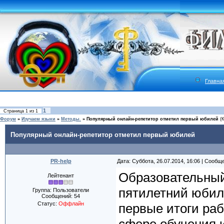
Главна
1
Страница
1
из
1
Форум
»
Изучаем языки
»
Методы.
»
Популярный онлайн-репетитор отметил первый юбилей
(
Популярный онлайн-репетитор отметил первый юбилей
PR-help
Дата: Суббота, 26.07.2014, 16:06 | Сообщ
Образовательный 
Лейтенант
пятилетний юбил
Группа: Пользователи
Сообщений:
54
Статус:
Оффлайн
первые итоги раб