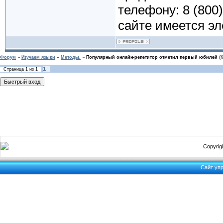
телефону: 8 (800)
сайте имеется эл
Форум
»
Изучаем языки
»
Методы.
»
Популярный онлайн-репетитор отметил первый юбилей
(
1
Страница
1
из
1
Copyrigh
Сайт уп