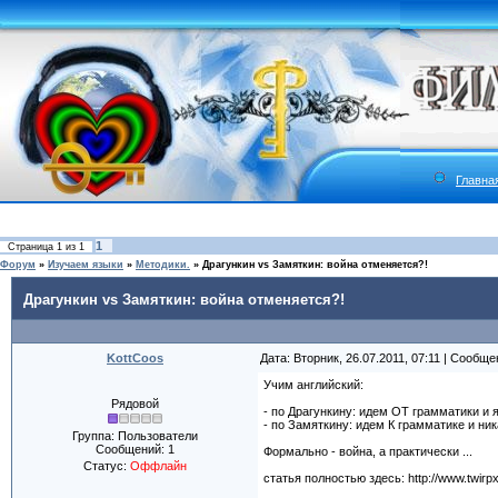
Главна
1
Страница
1
из
1
Форум
»
Изучаем языки
»
Методики.
»
Драгункин vs Замяткин: война отменяется?!
Драгункин vs Замяткин: война отменяется?!
KottCoos
Дата: Вторник, 26.07.2011, 07:11 | Сообщ
Учим английский:
Рядовой
- по Драгункину: идем ОТ грамматики и 
- по Замяткину: идем К грамматике и ник
Группа: Пользователи
Сообщений:
1
Формально - война, а практически ...
Статус:
Оффлайн
статья полностью здесь: http://www.twirpx