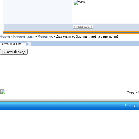
Форум
»
Изучаем языки
»
Методики.
»
Драгункин vs Замяткин: война отменяется?!
1
Страница
1
из
1
Copyrigh
Сайт уп