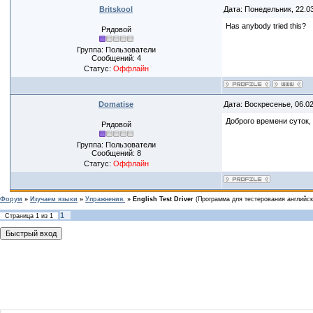
Britskool
Дата: Понедельник, 22.0
Has anybody tried this?
Рядовой
Группа: Пользователи
Сообщений:
4
Статус:
Оффлайн
Domatise
Дата: Воскресенье, 06.0
Доброго времени суток, 
Рядовой
Группа: Пользователи
Сообщений:
8
Статус:
Оффлайн
Форум
»
Изучаем языки
»
Упражнения.
»
English Test Driver
(Программа для тестерования английск
1
Страница
1
из
1