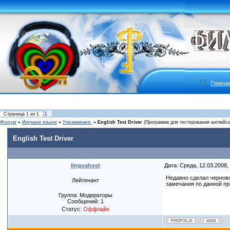
Главна
1
Страница
1
из
1
Форум
»
Изучаем языки
»
Упражнения.
»
English Test Driver
(Программа для тестерования английск
English Test Driver
linguahost
Дата: Среда, 12.03.2008,
Недавно сделал черново
Лейтенант
замечания по данной пр
Группа: Модераторы
Сообщений:
1
Статус:
Оффлайн