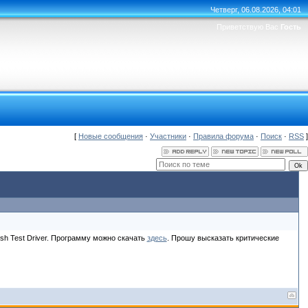
Четверг, 06.08.2026, 04:01
Приветствую Вас
Гость
[
Новые сообщения
·
Участники
·
Правила форума
·
Поиск
·
RSS
]
sh Test Driver. Программу можно скачать
здесь
. Прошу высказать критические