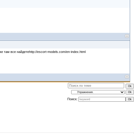
там все найдетеhttp://escort-models.com/en-index.html
Поиск: