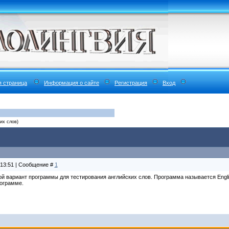
я страница
Информация о сайте
Регистрация
Вход
их слов)
 13:51 | Сообщение #
1
й вариант программы для тестирования английских слов. Программа называется Engli
ограмме.