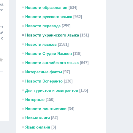
на
Новости образования
[634]
го
Новости русского языка
[932]
Новости перевода
[259]
ет
ой
Новости украинского языка
[151]
 с
Новости языков
[1581]
Новости Студии Языков
[118]
Новости английского языка
[647]
Интересные факты
[97]
Новости Эсперанто
[130]
Для туристов и эмигрантов
[135]
Интервью
[150]
Новости лингвистики
[34]
Новые книги
[84]
Язык онлайн
[3]