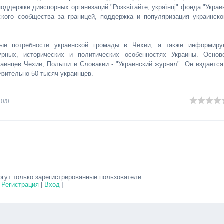
оддержки диаспорных организаций "Розквітайте, українці" фонда "Украи
кого сообщества за границей, поддержка и популяризация украинско
ные потребности украинской громады в Чехии, а также информиру
урных, исторических и политических особенностях Украины. Основ
аинцев Чехии, Польши и Словакии - "Украинский журнал". Он издается
изительно 50 тысяч украинцев.
.0
/
0
гут только зарегистрированные пользователи.
[
Регистрация
|
Вход
]