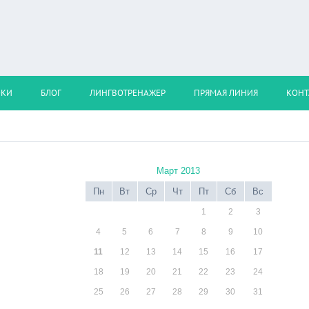
ОКИ
БЛОГ
ЛИНГВОТРЕНАЖЕР
ПРЯМАЯ ЛИНИЯ
КОНТ
Март 2013
Пн
Вт
Ср
Чт
Пт
Сб
Вс
1
2
3
4
5
6
7
8
9
10
11
12
13
14
15
16
17
18
19
20
21
22
23
24
25
26
27
28
29
30
31