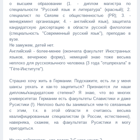
о высшем образовании (1. - диплом магистра по
специальности "Русский язык и литература" (красный); 2.
специалист по Связям с общественностью (PR); 3. -
менеджмент организации; 4. - английский язык), защитила
кандидатскую диссертацию в области русской филологии
(специальность "Современный русский язык"), преподаю в
вузе.
Не замужем, детей нет.
Английский - более-менее (окончила факультет Иностранных
языков, вечернюю форму), немецкий знаю тоже весьма
неплохо для русскоязычного человека (3 года "отшпрехала" в
"Гёте-Институте").
Страшно хочу жить в Германии. Подскажите, есть ли у меня
шансы уехать и как-то зацепиться? Признаются ли наши
дипломы/кандидатские степени? Я знаю, что во многих
университетах Германии есть факультеты Славистики и даже
Русистики (!). Неплохо было бы заниматься чем-то связанным
с этим, т.к. в этой области я считаюсь весьма
квалифицированным специалистом (в России, естественно),
наверняка, скажем, на факультетах Русистики я могу
пригодиться.