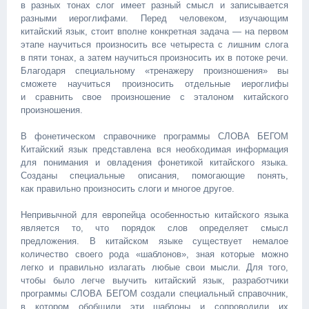
в разных тонах слог имеет разный смысл и записывается
e
разными иероглифами. Перед человеком, изучающим
t
китайский язык, стоит вполне конкретная задача — на первом
y
этапе научиться произносить все четыреста с лишним слога
/
в пяти тонах, а затем научиться произносить их в потоке речи.
4
Благодаря специальному «тренажеру произношения» вы
8
сможете научиться произносить отдельные иероглифы
5
и сравнить свое произношение с эталоном китайского
5
произношения.
6
2
В фонетическом справочнике программы СЛОВА БЕГОМ
4
Китайский язык представлена вся необходимая информация
/
для понимания и овладения фонетикой китайского языка.
Созданы специальные описания, помогающие понять,
как правильно произносить слоги и многое другое.
Непривычной для европейца особенностью китайского языка
является то, что порядок слов определяет смысл
предложения. В китайском языке существует немалое
количество своего рода «шаблонов», зная которые можно
легко и правильно излагать любые свои мысли. Для того,
чтобы было легче выучить китайский язык, разработчики
программы СЛОВА БЕГОМ создали специальный справочник,
в котором обобщили эти шаблоны и сопроводили их