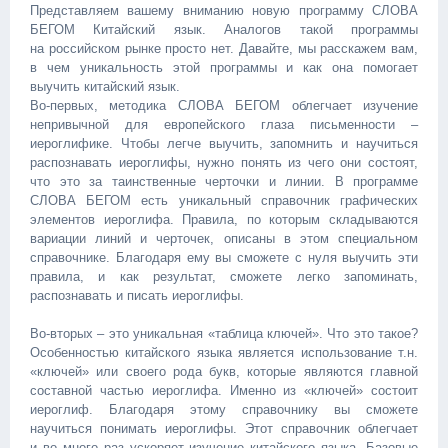
Представляем вашему вниманию новую программу СЛОВА
БЕГОМ Китайский язык. Аналогов такой программы
на российском рынке просто нет. Давайте, мы расскажем вам,
в чем уникальность этой программы и как она помогает
выучить китайский язык.
Во-первых, методика СЛОВА БЕГОМ облегчает изучение
непривычной для европейского глаза письменности –
иероглифике. Чтобы легче выучить, запомнить и научиться
распознавать иероглифы, нужно понять из чего они состоят,
что это за таинственные черточки и линии. В программе
СЛОВА БЕГОМ есть уникальный справочник графических
элементов иероглифа. Правила, по которым складываются
вариации линий и черточек, описаны в этом специальном
справочнике. Благодаря ему вы сможете с нуля выучить эти
П
правила, и как результат, сможете легко запоминать,
о
распознавать и писать иероглифы.
д
р
Во-вторых – это уникальная «таблица ключей». Что это такое?
о
Особенностью китайского языка является использование т.н.
б
«ключей» или своего рода букв, которые являются главной
н
составной частью иероглифа. Именно из «ключей» состоит
е
иероглиф. Благодаря этому справочнику вы сможете
е
научиться понимать иероглифы. Этот справочник облегчает
:
и во много раз ускоряет изучение китайского языка. Базовые