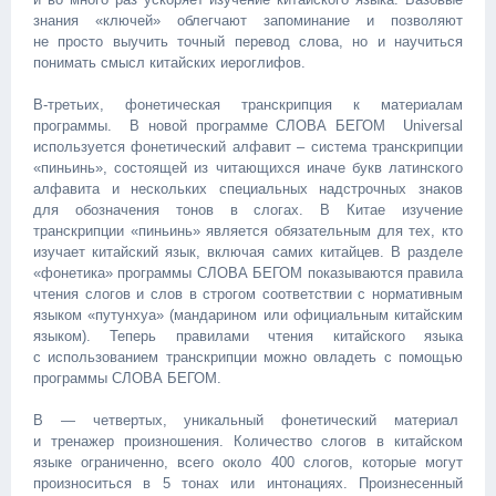
h
знания «ключей» облегчают запоминание и позволяют
t
не просто выучить точный перевод слова, но и научиться
t
понимать смысл китайских иероглифов.
p
:
В-третьих, фонетическая транскрипция к материалам
/
программы. В новой программе СЛОВА БЕГОМ Universal
/
используется фонетический алфавит – система транскрипции
n
«пиньинь», состоящей из читающихся иначе букв латинского
e
алфавита и нескольких специальных надстрочных знаков
w
для обозначения тонов в слогах. В Китае изучение
s
транскрипции «пиньинь» является обязательным для тех, кто
.
изучает китайский язык, включая самих китайцев. В разделе
m
«фонетика» программы СЛОВА БЕГОМ показываются правила
a
чтения слогов и слов в строгом соответствии с нормативным
i
языком «путунхуа» (мандарином или официальным китайским
l
языком). Теперь правилами чтения китайского языка
.
с использованием транскрипции можно овладеть с помощью
r
программы СЛОВА БЕГОМ.
u
/
В — четвертых, уникальный фонетический материал
s
и тренажер произношения. Количество слогов в китайском
o
языке ограниченно, всего около 400 слогов, которые могут
c
произноситься в 5 тонах или интонациях. Произнесенный
i