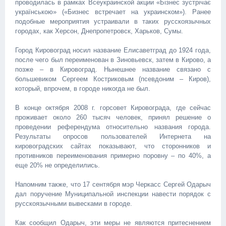
проводилась в рамках Всеукраинской акции «Бізнес зустрічає
українською» («Бизнес встречает на украинском»). Ранее
подобные мероприятия устраивали в таких русскоязычных
городах, как Херсон, Днепропетровск, Харьков, Сумы.
Город Кировоград носил название Елисаветград до 1924 года,
после чего был переименован в Зиновьевск, затем в Кирово, а
позже – в Кировоград. Нынешнее название связано с
большевиком Сергеем Костриковым (псевдоним – Киров),
который, впрочем, в городе никогда не был.
В конце октября 2008 г. горсовет Кировограда, где сейчас
проживает около 260 тысяч человек, принял решение о
проведении референдума относительно названия города.
Результаты опросов пользователей Интернета на
кировоградских сайтах показывают, что сторонников и
противников переименования примерно поровну – по 40%, а
еще 20% не определились.
Напомним также, что 17 сентября мэр Черкасс Сергей Одарыч
дал поручение Муниципальной инспекции навести порядок с
русскоязычными вывесками в городе.
Как сообщил Одарыч, эти меры не являются притеснением