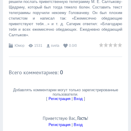
решили послать приветственную телеграмму М. Е. Салтыкову-
Щедрину, который был тогда тяжело болен. Составить текст
телеграммы поручили некоему Головачеву. Он был плохим
стилистом и написал так: «Ежемесячно обедающие
приветствуют тебя…» и т. д. Сатирик ответил: «Благодарю
тебя и всех ежемесячно обедающих. Ежедневно обедающий
Салтыков».
Юмор
1531
sveta
0.0
/
0
Всего комментариев
:
0
Добавлять комментарии могут только зарегистрированные
пользователи.
[
Регистрация
|
Вход
]
Приветствую Вас
,
Гость
!
Регистрация
|
Вход