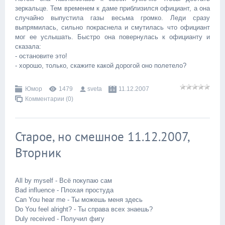
зеркальце. Тем временем к даме приблизился официант, а она
случайно выпустила газы весьма громко. Леди сразу
выпрямилась, сильно покраснела и смутилась что официант
мог ее услышать. Быстро она повернулась к официанту и
сказала:
- остановите это!
- хорошо, только, скажите какой дорогой оно полетело?
Юмор
1479
sveta
11.12.2007
Комментарии (0)
Старое, но смешное 11.12.2007,
Вторник
All by myself - Всё покупаю сам
Bad influence - Плохая простуда
Can You hear me - Ты можешь меня здесь
Do You feel alright? - Ты справа всех знаешь?
Duly received - Получил фигу