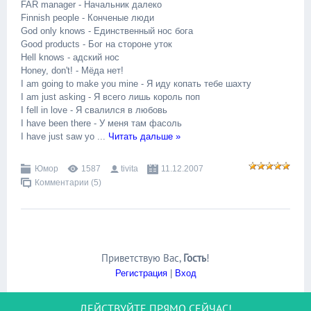
FAR manager - Начальник далеко
Finnish people - Конченые люди
God only knows - Единственный нос бога
Good products - Бог на стороне уток
Hell knows - адский нос
Honey, don't! - Мёда нет!
I am going to make you mine - Я иду копать тебе шахту
I am just asking - Я всего лишь король поп
I fell in love - Я свалился в любовь
I have been there - У меня там фасоль
I have just saw yo
...
Читать дальше »
Юмор
1587
tivita
11.12.2007
Комментарии (5)
Приветствую Вас
,
Гость
!
Регистрация
|
Вход
ДЕЙСТВУЙТЕ ПРЯМО СЕЙЧАС!