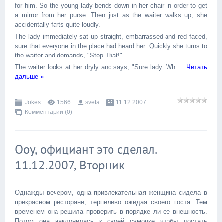
for him. So the young lady bends down in her chair in order to get
a mirror from her purse. Then just as the waiter walks up, she
accidentally farts quite loudly.
The lady immediately sat up straight, embarrassed and red faced,
sure that everyone in the place had heard her. Quickly she turns to
the waiter and demands, "Stop That!"
The waiter looks at her dryly and says, "Sure lady. Wh
...
Читать
дальше »
Jokes
1566
sveta
11.12.2007
Комментарии (0)
Ооу, официант это сделал.
11.12.2007, Вторник
Однажды вечером, одна привлекательная женщина сидела в
прекрасном ресторане, терпеливо ожидая своего гостя. Тем
временем она решила проверить в порядке ли ее внешность.
Потом она наклонилась к своей сумочке чтобы достать