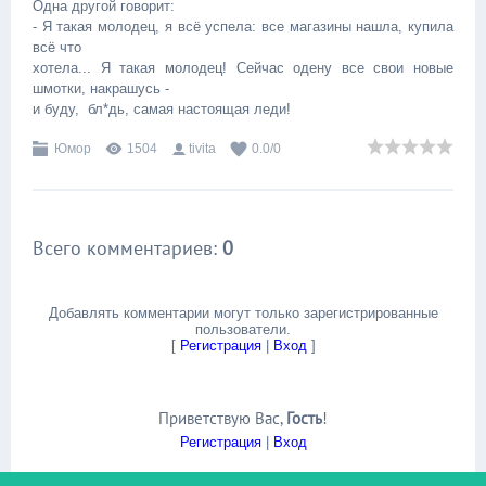
Одна другой говорит:
- Я такая молодец, я всё успела: все магазины нашла, купила
всё что
хотела... Я такая молодец! Сейчас одену все свои новые
шмотки, накрашусь -
и буду, бл*дь, самая настоящая леди!
Юмор
1504
tivita
0.0
/
0
Всего комментариев
:
0
Добавлять комментарии могут только зарегистрированные
пользователи.
[
Регистрация
|
Вход
]
Приветствую Вас
,
Гость
!
Регистрация
|
Вход