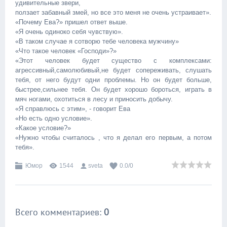
удивительные звери,
ползает забавный змей, но все это меня не очень устраивает».
«Почему Ева?» пришел ответ выше.
«Я очень одиноко себя чувствую».
«В таком случае я сотворю тебе человека мужчину»
«Что такое человек «Господи»?»
«Этот человек будет существо с комплексами:
агрессивный,самолюбивый,не будет сопереживать, слушать
тебя, от него будут одни проблемы. Но он будет больше,
быстрее,сильнее тебя. Он будет хорошо бороться, играть в
мяч ногами, охотиться в лесу и приносить добычу.
«Я справлюсь с этим», - говорит Ева
«Но есть одно условие».
«Какое условие?»
«Нужно чтобы считалось , что я делал его первым, а потом
тебя».
Юмор
1544
sveta
0.0
/
0
Всего комментариев
:
0