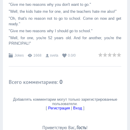
"Give me two reasons why you don't want to go."
"Well, the kids hate me for one, and the teachers hate me also!"
"Oh, that's no reason not to go to school. Come on now and get
ready."
"Give me two reasons why I should go to school."
"Well, for one, you're 52 years old. And for another, you're the
PRINCIPAL!"
Jokes
1668
sveta
0.0
/
0
Всего комментариев
:
0
Добавлять комментарии могут только зарегистрированные
пользователи.
[
Регистрация
|
Вход
]
Приветствую Вас
,
Гость
!