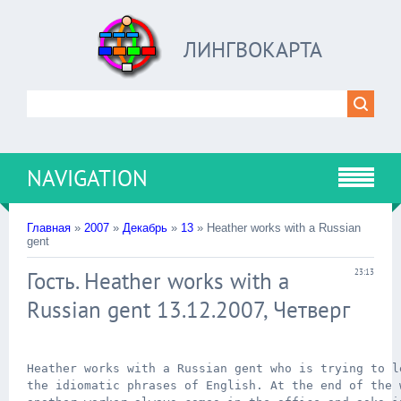
ЛИНГВОКАРТА
NAVIGATION
Главная
»
2007
»
Декабрь
»
13
» Heather works with a Russian
gent
Гость. Heather works with a
23:13
Russian gent 13.12.2007, Четверг
Heather works with a Russian gent who is trying to le
the idiomatic phrases of English. At the end of the w