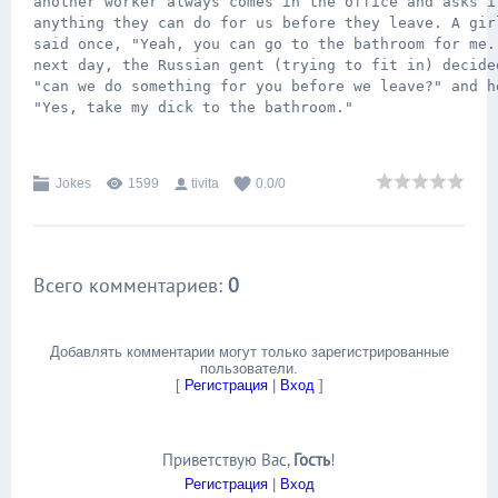
another worker always comes in the office and asks if
anything they can do for us before they leave. A girl
said once, "Yeah, you can go to the bathroom for me."
next day, the Russian gent (trying to fit in) decided
"can we do something for you before we leave?" and he
"Yes, take my dick to the bathroom."

Jokes
1599
tivita
0.0
/
0
Всего комментариев
:
0
Добавлять комментарии могут только зарегистрированные
пользователи.
[
Регистрация
|
Вход
]
Приветствую Вас
,
Гость
!
Регистрация
|
Вход