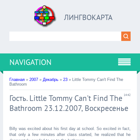
ЛИНГВОКАРТА
NAVIGATION
Главная
»
2007
»
Декабрь
»
23
» Little Tommy Can't Find The
Bathroom
Гость. Little Tommy Can't Find The
14:42
Bathroom 23.12.2007, Воскресенье
Billy was excited about his first day at school. So excited in fact,
that only a few minutes after class started, he realized that he