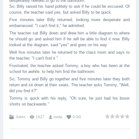
desperately needed to go to the bathroom.
So, Billy raised his hand politely to ask if he could be excused. Of
course, the teacher said yes, but asked Billy to be quick.
Five minutes later Billy returned, looking more desperate and
embarrassed. "I can't find it," he admitted.
The teacher sat Billy down and drew him a little diagram to where
he should go and asked him if he will be able to find it now. Billy
looked at the diagram, said "yes" and goes on his way.
Well five minutes later he returned to the class room and says to
the teacher, "I can't find it."
Frustrated, the teacher asked Tommy, a boy who has been at the
school for awhile, to help him find the bathroom.
So, Tommy and Billy go together and five minutes later they both
return and sit down at their seats. The teacher asks Tommy, "Well,
did you find it?"
Tommy is quick with his reply, "Oh sure, he just had his boxer
shorts on backwards."
Jokes
1627
sveta
0.0
/
0