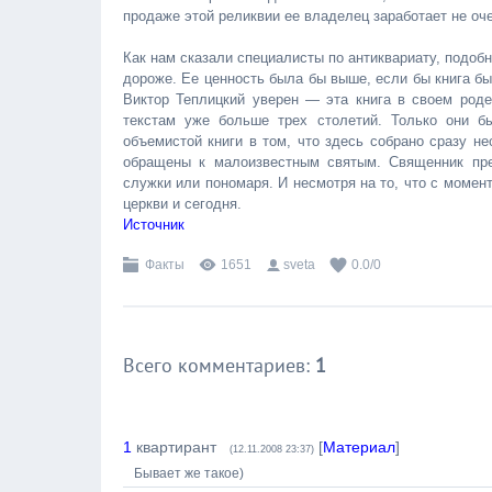
продаже этой реликвии ее владелец заработает не оче
Как нам сказали специалисты по антиквариату, подобн
дороже. Ее ценность была бы выше, если бы книга бы
Виктор Теплицкий уверен — эта книга в своем роде 
текстам уже больше трех столетий. Только они б
объемистой книги в том, что здесь собрано сразу н
обращены к малоизвестным святым. Священник пред
служки или пономаря. И несмотря на то, что с момен
церкви и сегодня.
Источник
Факты
1651
sveta
0.0
/
0
Всего комментариев
:
1
1
квартирант
[
Материал
]
(12.11.2008 23:37)
Бывает же такое)