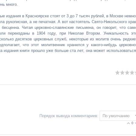
нь много.
ые издания в Красноярске стоят от 3 до 7 тысяч рублей, в Москве немно
ла рукописная, а не печатная. А вот настоятель Свято-Никольского хра
бесценна. Читая церковно-славянские письмена, он говорит, что сам
ыли переизданы в 1904 году, при Николае Втором. Уникальность эт
есколько десятков церковных служб, некоторые из молитв очень редкие
полагает, что этот молитвенник хранился у какого-нибудь церковно
та издания книги прошло уже больше ста лет, она может использоваться
Порядок вывода комментариев:
0