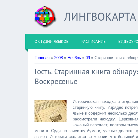
ЛИНГВОКАРТА
О СТУДИИ ЯЗЫКОВ
РАСПИСАНИЕ
ВИДЕОУР
Главная
»
2008
»
Ноябрь
»
09
» Старинная книга обнар
Гость. Старинная книга обнар
Воскресенье
Историческая находка в отдельн
старинную книгу. Изрядно потре
языке и содержит несколько дес
рассмотрели находку. Церковна
кожаный переплет, полторы тысяч
молитв. Судя по качеству бумаги, ученые делают пр
знаков. Историки сходятся во мнении, что большой и