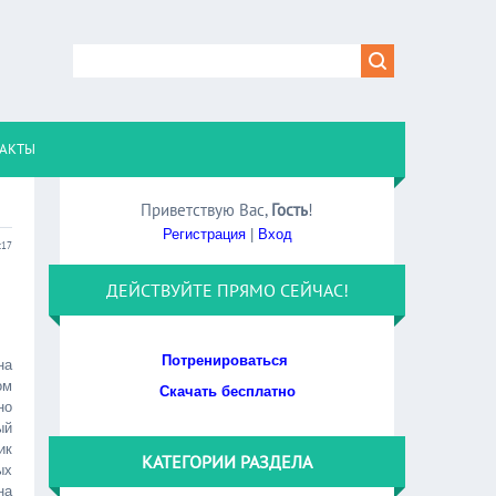
АКТЫ
Приветствую Вас
,
Гость
!
Регистрация
|
Вход
:17
ДЕЙСТВУЙТЕ ПРЯМО СЕЙЧАС!
Потренироваться
на
ом
Скачать бесплатно
но
ый
ик
КАТЕГОРИИ РАЗДЕЛА
ых
на