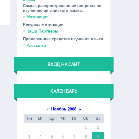
Самые распространенные вопросы по
изучению английского языка.
Мотивация
Ресурсы мотивации
Наши Партнеры
Проверенные средства изучения языка
Рассылка
ВХОД НА САЙТ
КАЛЕНДАРЬ
«
Ноябрь 2008
»
Пн
Вт
Ср
Чт
Пт
Сб
Вс
1
2
3
4
5
6
7
8
9