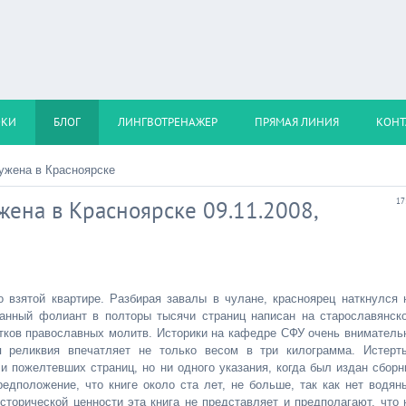
ОКИ
БЛОГ
ЛИНГВОТРЕНАЖЕР
ПРЯМАЯ ЛИНИЯ
КОНТ
ужена в Красноярске
ужена в Красноярске 09.11.2008,
17
о взятой квартире. Разбирая завалы в чулане, красноярец наткнулся 
панный фолиант в полторы тысячи страниц написан на старославянск
ятков православных молитв. Историки на кафедре СФУ очень вниматель
я реликвия впечатляет не только весом в три килограмма. Истерт
и пожелтевших страниц, но ни одного указания, когда был издан сборн
едположение, что книге около ста лет, не больше, так как нет водян
сторической ценности эта книга не представляет и предполагают, что 