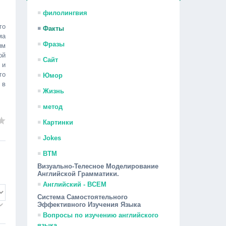
филолингвия
го
Факты
ма
Фразы
им
ой
Сайт
 и
го
Юмор
 в
Жизнь
метод
Картинки
Jokes
ВТМ
Визуально-Телесное Моделирование
Английской Грамматики.
Английский - ВСЕМ
Система Самостоятельного
Эффективного Изучения Языка
Вопросы по изучению английского
языка