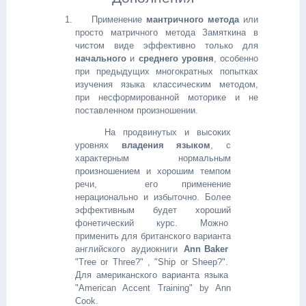
Применение
мантричного метода
или
просто матричного метода Замяткина в
чистом виде эффективно только для
начального
и
среднего уровня
, особенно
при предыдущих многократных попытках
изучения языка классическим методом,
при несформированной моторике и не
поставленном произношении.
На продвинутых и высоких
уровнях
владения языком
, с
характерным нормальным
произношением и хорошим темпом
речи, его применение
нерационально и избыточно. Более
эффективным будет хороший
фонетический курс. Можно
применить для британского варианта
английского
аудиокниги
Ann
Baker
"Tree or Three?" , "Ship or Sheep?".
Для американского варианта языка
"American Accent Training" by Ann
Cook.