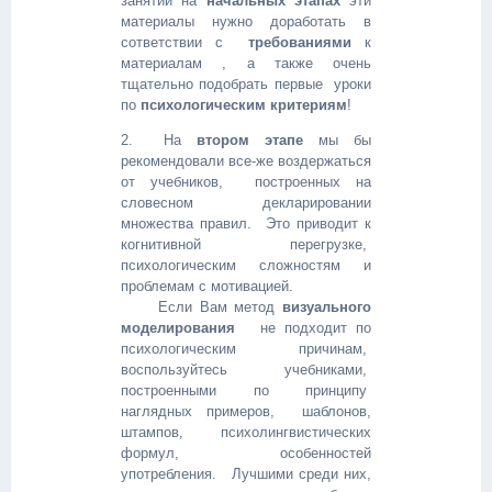
занятий на
начальных этапах
эти
материалы нужно доработать в
сответствии с
требованиями
к
материалам , а также очень
тщательно подобрать первые уроки
по
психологическим критериям
!
2. На
втором этапе
мы бы
рекомендовали все-же воздержаться
от учебников, построенных на
словесном декларировании
множества правил. Это приводит к
когнитивной перегрузке,
психологическим сложностям и
проблемам с мотивацией.
Если Вам метод
визуального
моделирования
не подходит по
психологическим причинам,
воспользуйтесь учебниками,
построенными по принципу
наглядных примеров, шаблонов,
штампов, психолингвистических
формул, особенностей
употребления. Лучшими среди них,