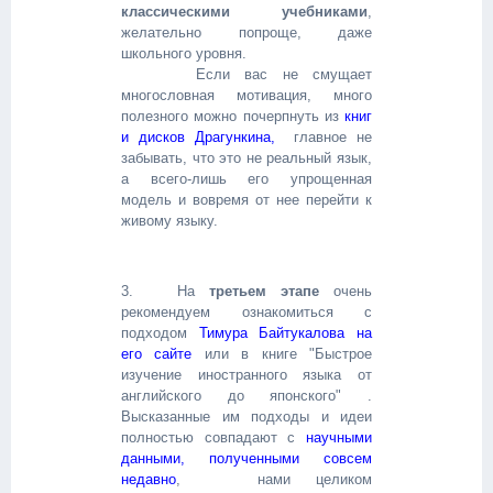
классическими учебниками
,
желательно попроще, даже
школьного уровня.
Если вас не смущает
многословная мотивация, много
полезного можно почерпнуть из
книг
и дисков Драгункина,
главное не
забывать, что это не реальный язык,
а всего-лишь его упрощенная
модель и вовремя от нее перейти к
живому языку.
3. На
третьем этапе
очень
рекомендуем ознакомиться с
подходом
Тимура Байтукалова на
его сайте
или в книге "Быстрое
изучение иностранного языка от
английского до японского" .
Высказанные им подходы и идеи
полностью совпадают с
научными
данными, полученными совсем
недавно
, нами целиком