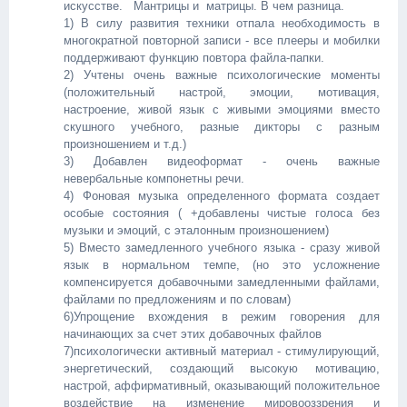
искусстве.
Мантрицы и матрицы. В чем разница.
1) В силу развития техники отпала необходимость в
многократной повторной записи - все плееры и мобилки
поддерживают функцию повтора файла-папки.
2) Учтены очень важные психологические моменты
(положительный настрой, эмоции, мотивация,
настроение, живой язык с живыми эмоциями вместо
скушного учебного, разные дикторы с разным
произношением и т.д.)
3) Добавлен видеоформат - очень важные
невербальные компонетны речи.
4) Фоновая музыка определенного формата создает
особые состояния ( +добавлены чистые голоса без
музыки и эмоций, с эталонным произношением)
5) Вместо замедленного учебного языка - сразу живой
язык в нормальном темпе, (но это усложнение
компенсируется добавочными замедленными файлами,
файлами по предложениям и по словам)
6)Упрощение вхождения в режим говорения для
начинающих за счет этих добавочных файлов
7)психологически активный материал - стимулирующий,
энергетический, создающий высокую мотивацию,
настрой, аффирмативный, оказывающий положительное
воздействие на изменение мировооззрения и