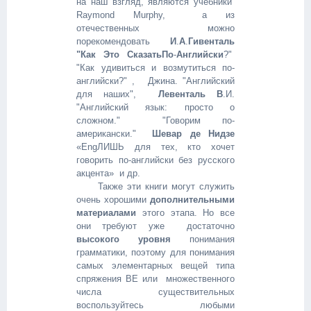
на наш взгляд, являются учебники
Raymond Murphy, а из
отечественных можно
порекомендовать
И
.
А
.
Гивенталь
"Как
Это
Сказать
По
-
Английски
?"
"Как удивиться и возмутиться по-
английски?" , Джина. "Английский
для наших",
Левенталь
В
.И.
"Английский язык: просто о
сложном." "Говорим по-
американски."
Шевар
де
Нидзе
«EngЛИШЬ для тех, кто хочет
говорить по-английски без русского
акцента» и др.
Также эти книги могут служить
очень хорошими
дополнительными
материалами
этого этапа. Но все
они требуют уже достаточно
высокого уровня
понимания
грамматики, поэтому для понимания
самых элементарных вещей типа
спряжения BE или множественного
числа существительных
воспользуйтесь любыми