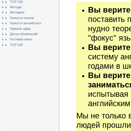
TOP 100
Вы верите
Методы.
Методики.
поставить 
Новости языков
Новости английского
нудно теор
Прямой эфир.
Доска объявлений
"фокус" яз
Гостевая книга
Вы верите
TOP 100
систему ан
годами в ш
Вы верите
заниматьс
испытывая 
английским
Мы не только 
людей прошли 