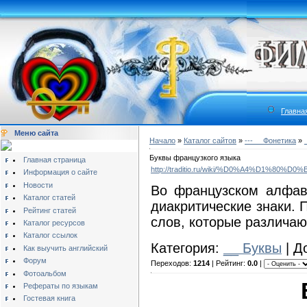
Главна
Меню сайта
Начало
»
Каталог сайтов
»
---__ Фонетика
»
Буквы французкого языка
Главная страница
http://traditio.ru/wiki/%D0%A4%D
Информация о сайте
Новости
Во французском алфави
Каталог статей
диакритические знаки. 
Рейтинг статей
слов, которые различают
Каталог ресурсов
Каталог ссылок
Категория:
__ Буквы
| Д
Как выучить английский
Форум
Переходов:
1214
| Рейтинг:
0.0
|
Фотоальбом
Рефераты по языкам
Гостевая книга