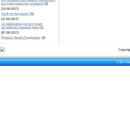
крупнейшем фестивале тренингов и
методов развития человека!
(
0
)
[15.09.2017]
You'll get the power!
(
0
)
[11.09.2017]
10 лайфхаков для изучения
английского каждый день
(
1
)
[07.09.2017]
Прямая Линия Поддержки.
(
0
)
Copyrigh
Сайт уп