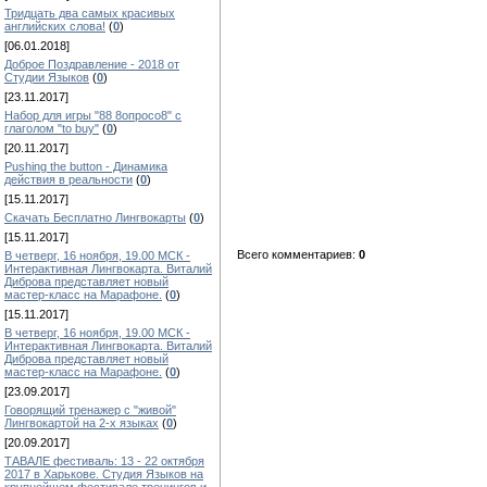
Тридцать два самых красивых
английских слова!
(
0
)
[06.01.2018]
Доброе Поздравление - 2018 от
Студии Языков
(
0
)
[23.11.2017]
Набор для игры "88 8опросо8" с
глаголом "to buy"
(
0
)
[20.11.2017]
Pushing the button - Динамика
действия в реальности
(
0
)
[15.11.2017]
Скачать Бесплатно Лингвокарты
(
0
)
[15.11.2017]
Всего комментариев:
0
В четверг, 16 ноября, 19.00 МСК -
Интерактивная Лингвокарта. Виталий
Диброва представляет новый
мастер-класс на Марафоне.
(
0
)
[15.11.2017]
В четверг, 16 ноября, 19.00 МСК -
Интерактивная Лингвокарта. Виталий
Диброва представляет новый
мастер-класс на Марафоне.
(
0
)
[23.09.2017]
Говорящий тренажер с "живой"
Лингвокартой на 2-х языках
(
0
)
[20.09.2017]
ТАВАЛЕ фестиваль: 13 - 22 октября
2017 в Харькове. Студия Языков на