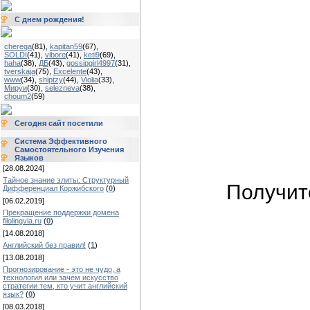
С днем рождения!
cherega
(81)
,
kapitan59
(67)
,
SOLDI
(41)
,
vibore
(41)
,
keti9
(69)
,
haha
(38)
,
ДБ
(43)
,
gossipgirl4997
(31)
,
tverskaja
(75)
,
Excelente
(43)
,
www
(34)
,
shiptzy
(44)
,
Violia
(33)
,
Мируи
(30)
,
selezneva
(38)
,
choum2
(59)
Сегодня сайт посетили
Система Эффективного
Самостоятельного Изучения
Языков
[28.08.2024]
Тайное знание элиты: Структурный
Получи
Дифференциал Коржибского
(
0
)
[06.02.2019]
Прекращение поддержки домена
filolingvia.ru
(
0
)
[14.08.2018]
Английский без правил!
(
1
)
[13.08.2018]
Прогнозирование - это не чудо, а
технология или зачем искусство
стратегии тем, кто учит английский
язык?
(
0
)
[08.03.2018]