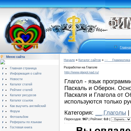
Главна
Меню сайта
Начало
»
Каталог сайтов
»
---__ Грамматика
Разработки на Глаголе
Главная страница
http://www.glagol.nad.ru/
Информация о сайте
Новости
Глагол - язык программ
Каталог статей
Паскаль и Оберон. Осно
Рейтинг статей
Паскаля и Глагола от Об
Каталог ресурсов
используются только ру
Каталог ссылок
Как выучить английский
Категория:
__ Глаголы
|
Форум
Фотоальбом
Переходов:
967
| Рейтинг:
0.0
|
Рефераты по языкам
Вы овладе
Гостевая книга