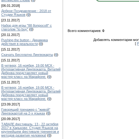
английских слова!
(
0
)
[06.01.2018]
Доброе Поздравление - 2018 от
Студии Языков
(
0
)
[23.11.2017]
Набор для игры "88 8опросо8" с
глаголом "to buy"
(
0
)
Всего комментариев:
0
[20.11.2017]
Добавлять комментарии могу
Pushing the button - Динамика
[
Р
действия в реальности
(
0
)
[15.11.2017]
Скачать Бесплатно Лингвокарты
(
0
)
[15.11.2017]
В четверг, 16 ноября, 19.00 МСК -
Интерактивная Лингвокарта. Виталий
Диброва представляет новый
мастер-класс на Марафоне.
(
0
)
[15.11.2017]
В четверг, 16 ноября, 19.00 МСК -
Интерактивная Лингвокарта. Виталий
Диброва представляет новый
мастер-класс на Марафоне.
(
0
)
[23.09.2017]
Говорящий тренажер с "живой"
Лингвокартой на 2-х языках
(
0
)
[20.09.2017]
ТАВАЛЕ фестиваль: 13 - 22 октября
2017 в Харькове. Студия Языков на
крупнейшем фестивале тренингов и
методов развития человека!
(
0
)