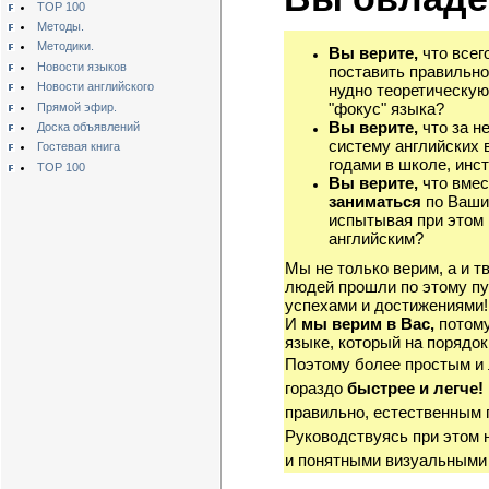
TOP 100
Методы.
Методики.
Вы верите,
что всег
Новости языков
поставить правильно
Новости английского
нудно теоретическую
"фокус" языка?
Прямой эфир.
Вы верите,
что за н
Доска объявлений
систему английских 
Гостевая книга
годами в школе, инст
TOP 100
Вы верите,
что вмес
заниматься
по Ваши
испытывая при этом 
английским?
Мы не только верим, а и т
людей прошли по этому пу
успехами и достижениями!
И
мы верим в Вас,
потому
языке, который на порядок
Поэтому более простым и
гораздо
быстрее и легче!
правильно, естественным 
Руководствуясь при этом 
и понятными визуальными