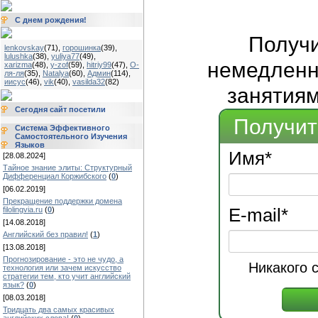
С днем рождения!
Получ
lenkovskay
(71)
,
горошинка
(39)
,
lulushka
(38)
,
yuliya77
(49)
,
немедленно
xarizma
(48)
,
y-zof
(59)
,
hitriy99
(47)
,
О-
ля-ля
(35)
,
Natalya
(60)
,
Админ
(114)
,
иисус
(46)
,
vik
(40)
,
vasilda32
(82)
занятиям
Сегодня сайт посетили
Получит
Система Эффективного
Самостоятельного Изучения
Языков
Имя
*
[28.08.2024]
Тайное знание элиты: Структурный
Дифференциал Коржибского
(
0
)
[06.02.2019]
Прекращение поддержки домена
filolingvia.ru
(
0
)
E-mail
*
[14.08.2018]
Английский без правил!
(
1
)
[13.08.2018]
Прогнозирование - это не чудо, а
Никакого 
технология или зачем искусство
стратегии тем, кто учит английский
язык?
(
0
)
[08.03.2018]
Тридцать два самых красивых