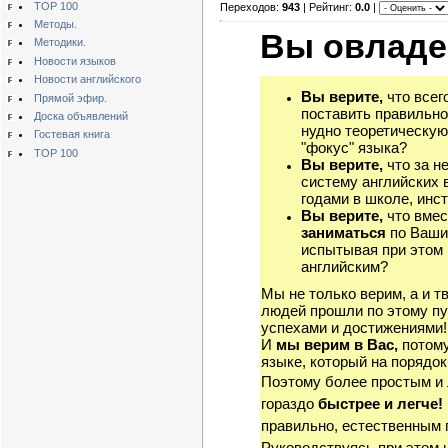
TOP 100
Переходов:
943
| Рейтинг:
0.0
|
Методы.
Вы овладе
Методики.
Новости языков
Новости английского
Вы верите,
что всег
Прямой эфир.
поставить правильно
Доска объявлений
нудно теоретическую
Гостевая книга
"фокус" языка?
TOP 100
Вы верите,
что за н
систему английских 
годами в школе, инст
Вы верите,
что вмес
заниматься
по Ваши
испытывая при этом 
английским?
Мы не только верим, а и т
людей прошли по этому пу
успехами и достижениями!
И
мы верим в Вас,
потому
языке, который на порядок
Поэтому более простым и
гораздо
быстрее и легче!
правильно, естественным 
Руководствуясь при этом 