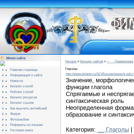
Главна
Меню сайта
Начало
»
Каталог сайтов
»
---__ Грамматика
Глаголы
Главная страница
http://www.dshinin.ru/SC/Russian/www.hi-edu.
Информация о сайте
Значение, морфологичес
Новости
функции глагола
Каталог статей
Рейтинг статей
Спрягаемые и неспряга
Каталог ресурсов
синтаксическая роль
Каталог ссылок
Неопределенная форма г
Как выучить английский
образование и синтакси
Форум
Фотоальбом
Рефераты по языкам
Категория:
__ Глаголы
|
Гостевая книга