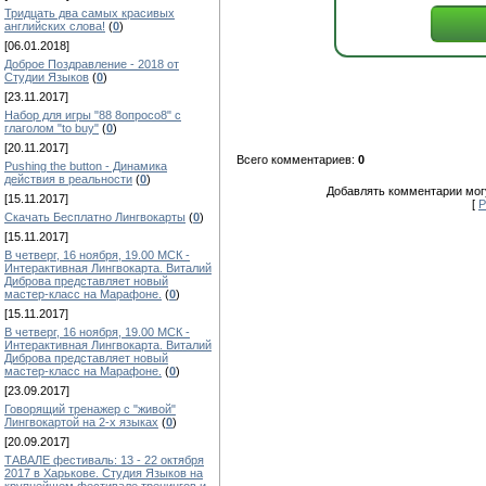
Тридцать два самых красивых
английских слова!
(
0
)
[06.01.2018]
Доброе Поздравление - 2018 от
Студии Языков
(
0
)
[23.11.2017]
Набор для игры "88 8опросо8" с
глаголом "to buy"
(
0
)
[20.11.2017]
Всего комментариев:
0
Pushing the button - Динамика
действия в реальности
(
0
)
Добавлять комментарии могу
[15.11.2017]
[
Р
Скачать Бесплатно Лингвокарты
(
0
)
[15.11.2017]
В четверг, 16 ноября, 19.00 МСК -
Интерактивная Лингвокарта. Виталий
Диброва представляет новый
мастер-класс на Марафоне.
(
0
)
[15.11.2017]
В четверг, 16 ноября, 19.00 МСК -
Интерактивная Лингвокарта. Виталий
Диброва представляет новый
мастер-класс на Марафоне.
(
0
)
[23.09.2017]
Говорящий тренажер с "живой"
Лингвокартой на 2-х языках
(
0
)
[20.09.2017]
ТАВАЛЕ фестиваль: 13 - 22 октября
2017 в Харькове. Студия Языков на