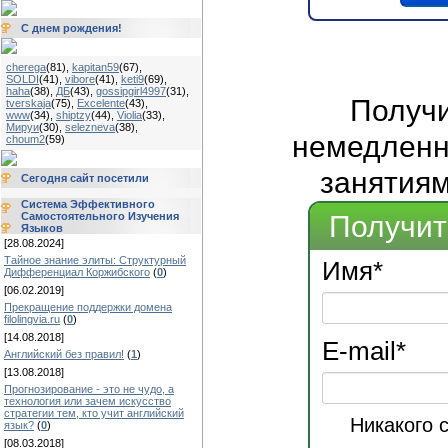
С днем рождения!
cherega
(81)
,
kapitan59
(67)
,
SOLDI
(41)
,
vibore
(41)
,
keti9
(69)
,
haha
(38)
,
ДБ
(43)
,
gossipgirl4997
(31)
,
Получ
tverskaja
(75)
,
Excelente
(43)
,
www
(34)
,
shiptzy
(44)
,
Violia
(33)
,
Мируи
(30)
,
selezneva
(38)
,
немедленно
choum2
(59)
занятиям
Сегодня сайт посетили
Система Эффективного
Самостоятельного Изучения
Получит
Языков
[28.08.2024]
Тайное знание элиты: Структурный
Имя
*
Дифференциал Коржибского
(
0
)
[06.02.2019]
Прекращение поддержки домена
filolingvia.ru
(
0
)
[14.08.2018]
E-mail
*
Английский без правил!
(
1
)
[13.08.2018]
Прогнозирование - это не чудо, а
технология или зачем искусство
стратегии тем, кто учит английский
Никакого 
язык?
(
0
)
[08.03.2018]