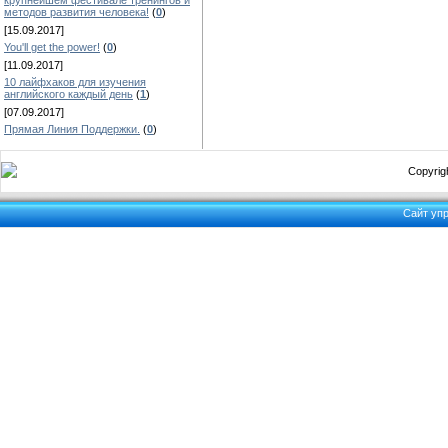
крупнейшем фестивале тренингов и
методов развития человека!
(
0
)
[15.09.2017]
You'll get the power!
(
0
)
[11.09.2017]
10 лайфхаков для изучения
английского каждый день
(
1
)
[07.09.2017]
Прямая Линия Поддержки.
(
0
)
Copyrigh
Сайт уп