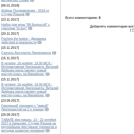
английских слова!
(
0
)
[06.01.2018]
Доброе Поздравление - 2018 от
Студии Языков
(
0
)
Всего комментариев:
0
[23.11.2017]
Набор для игры "88 8опросо8" с
Добавлять комментарии могу
глаголом "to buy"
(
0
)
[
Р
[20.11.2017]
Pushing the button - Динамика
действия в реальности
(
0
)
[15.11.2017]
Скачать Бесплатно Лингвокарты
(
0
)
[15.11.2017]
В четверг, 16 ноября, 19.00 МСК -
Интерактивная Лингвокарта. Виталий
Диброва представляет новый
мастер-класс на Марафоне.
(
0
)
[15.11.2017]
В четверг, 16 ноября, 19.00 МСК -
Интерактивная Лингвокарта. Виталий
Диброва представляет новый
мастер-класс на Марафоне.
(
0
)
[23.09.2017]
Говорящий тренажер с "живой"
Лингвокартой на 2-х языках
(
0
)
[20.09.2017]
ТАВАЛЕ фестиваль: 13 - 22 октября
2017 в Харькове. Студия Языков на
крупнейшем фестивале тренингов и
методов развития человека!
(
0
)