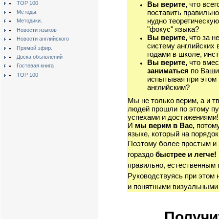
TOP 100
Вы верите,
что всег
поставить правильно
Методы.
нудно теоретическую
Методики.
"фокус" языка?
Новости языков
Вы верите,
что за н
Новости английского
систему английских 
Прямой эфир.
годами в школе, инст
Доска объявлений
Вы верите,
что вмес
Гостевая книга
заниматься
по Ваши
TOP 100
испытывая при этом 
английским?
Мы не только верим, а и т
людей прошли по этому пу
успехами и достижениями!
И
мы верим в Вас,
потому
языке, который на порядок
Поэтому более простым и
гораздо
быстрее и легче!
правильно, естественным 
Руководствуясь при этом 
и понятными визуальными
Получи