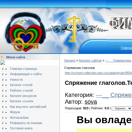
Главна
Меню сайта
Начало
»
Каталог сайтов
»
---__ Грамматика
Спряжение глаголов
Главная страница
http://school-collection.edu.ru/catalog/rubr
Информация о сайте
Новости
Спряжение глаголов.
Т
Каталог статей
Рейтинг статей
Категория:
---__ Спряже
Каталог ресурсов
Автор:
sova
Каталог ссылок
Как выучить английский
Переходов:
923
| Рейтинг:
0.0
|
Форум
Вы овладе
Фотоальбом
Рефераты по языкам
Гостевая книга