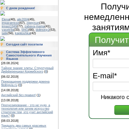
Получ
С днем рождения!
немедленно
Elena
(40)
,
alis2004
(45)
,
imparatrisse
(67)
,
zippysun
(39)
,
занятиям
innast1949
(77)
,
zabava-mama
(41)
,
vasek9a
(33)
,
SNG
(66)
,
dolinskiy2
(53)
,
tatik
(56)
,
kapitoshka
(42)
Получит
Сегодня сайт посетили
Имя
*
Система Эффективного
Самостоятельного Изучения
Языков
[28.08.2024]
Тайное знание элиты: Структурный
Дифференциал Коржибского
(
0
)
E-mail
*
[06.02.2019]
Прекращение поддержки домена
filolingvia.ru
(
0
)
[14.08.2018]
Английский без правил!
(
1
)
Никакого 
[13.08.2018]
Прогнозирование - это не чудо, а
технология или зачем искусство
стратегии тем, кто учит английский
язык?
(
0
)
[08.03.2018]
Тридцать два самых красивых