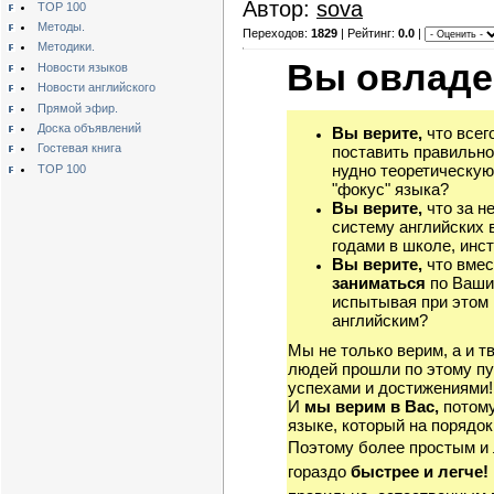
Автор:
sova
TOP 100
Методы.
Переходов:
1829
| Рейтинг:
0.0
|
Методики.
Вы овладе
Новости языков
Новости английского
Прямой эфир.
Доска объявлений
Вы верите,
что всег
Гостевая книга
поставить правильно
нудно теоретическую
TOP 100
"фокус" языка?
Вы верите,
что за н
систему английских 
годами в школе, инст
Вы верите,
что вмес
заниматься
по Ваши
испытывая при этом 
английским?
Мы не только верим, а и т
людей прошли по этому пу
успехами и достижениями!
И
мы верим в Вас,
потому
языке, который на порядок
Поэтому более простым и
гораздо
быстрее и легче!