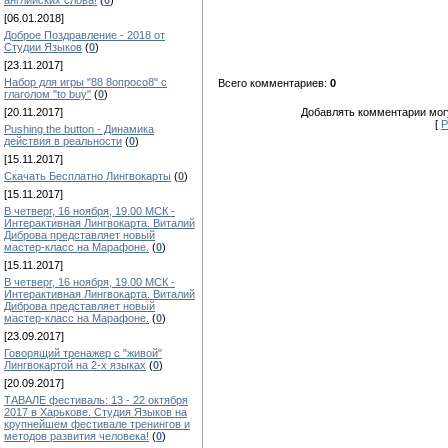
английских слова!
(
0
)
[06.01.2018]
Доброе Поздравление - 2018 от
Студии Языков
(
0
)
[23.11.2017]
Набор для игры "88 8опросо8" с
Всего комментариев:
0
глаголом "to buy"
(
0
)
Добавлять комментарии могу
[20.11.2017]
[
Р
Pushing the button - Динамика
действия в реальности
(
0
)
[15.11.2017]
Скачать Бесплатно Лингвокарты
(
0
)
[15.11.2017]
В четверг, 16 ноября, 19.00 МСК -
Интерактивная Лингвокарта. Виталий
Диброва представляет новый
мастер-класс на Марафоне.
(
0
)
[15.11.2017]
В четверг, 16 ноября, 19.00 МСК -
Интерактивная Лингвокарта. Виталий
Диброва представляет новый
мастер-класс на Марафоне.
(
0
)
[23.09.2017]
Говорящий тренажер с "живой"
Лингвокартой на 2-х языках
(
0
)
[20.09.2017]
ТАВАЛЕ фестиваль: 13 - 22 октября
2017 в Харькове. Студия Языков на
крупнейшем фестивале тренингов и
методов развития человека!
(
0
)