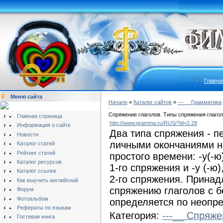
Главна
Меню сайта
Начало
»
Каталог сайтов
»
---__ Грамматика
Спряжение глаголов. Типы спряжения глаго
Главная страница
http://www.gramma.ru/RUS/?id=2.29
Информация о сайте
Два типа спряжения - п
Новости
личными окончаниями н
Каталог статей
Рейтинг статей
простого времени:
-у(-ю
Каталог ресурсов
1-го спряжения и
-у (-ю)
Каталог ссылок
2-го спряжения. Принад
Как выучить английский
спряжению глаголов с 
Форум
Фотоальбом
определяется по неопре
Рефераты по языкам
Категория:
---__ Спряже
Гостевая книга