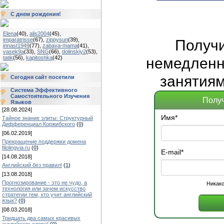
С днем рождения!
Elena
(40)
,
alis2004
(45)
,
imparatrisse
(67)
,
zippysun
(39)
,
Получ
innast1949
(77)
,
zabava-mama
(41)
,
vasek9a
(33)
,
SNG
(66)
,
dolinskiy2
(53)
,
tatik
(56)
,
kapitoshka
(42)
немедленно
занятиям
Сегодня сайт посетили
Система Эффективного
Самостоятельного Изучения
Получ
Языков
[28.08.2024]
Имя
*
Тайное знание элиты: Структурный
Дифференциал Коржибского
(
0
)
[06.02.2019]
Прекращение поддержки домена
filolingvia.ru
(
0
)
E-mail
*
[14.08.2018]
Английский без правил!
(
1
)
[13.08.2018]
Прогнозирование - это не чудо, а
Никако
технология или зачем искусство
стратегии тем, кто учит английский
язык?
(
0
)
[08.03.2018]
Тридцать два самых красивых