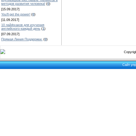
крупнейшем фестивале тренингов и
методов развития человека!
(
0
)
[15.09.2017]
You'll get the power!
(
0
)
[11.09.2017]
10 лайфхаков для изучения
английского каждый день
(
1
)
[07.09.2017]
Прямая Линия Поддержки.
(
0
)
Copyrigh
Сайт уп