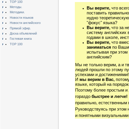
TOP 100
Методы.
Вы верите,
что всег
поставить правильно
Методики.
нудно теоретическую
Новости языков
"фокус" языка?
Новости английского
Вы верите,
что за н
Прямой эфир.
систему английских 
Доска объявлений
годами в школе, инст
Гостевая книга
Вы верите,
что вмес
TOP 100
заниматься
по Ваши
испытывая при этом 
английским?
Мы не только верим, а и т
людей прошли по этому пу
успехами и достижениями!
И
мы верим в Вас,
потому
языке, который на порядок
Поэтому более простым и
гораздо
быстрее и легче!
правильно, естественным 
Руководствуясь при этом 
и понятными визуальными