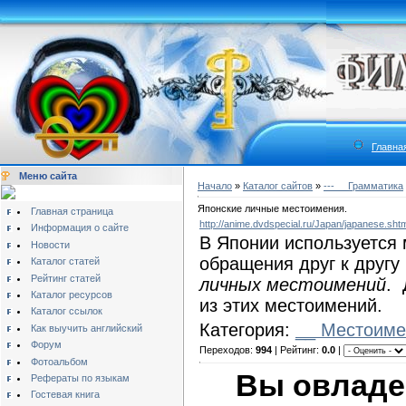
Главна
Меню сайта
Начало
»
Каталог сайтов
»
---__ Грамматика
Японские личные местоимения.
Главная страница
http://anime.dvdspecial.ru/Japan/japanese.sht
Информация о сайте
В Японии используется
Новости
обращения друг к другу
Каталог статей
Рейтинг статей
личных местоимений
. 
Каталог ресурсов
из этих местоимений.
Каталог ссылок
Категория:
__ Местоиме
Как выучить английский
Форум
Переходов:
994
| Рейтинг:
0.0
|
Фотоальбом
Вы овладе
Рефераты по языкам
Гостевая книга