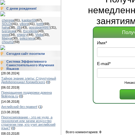
немедленно
С днем рождения!
занятиям
cherega
(81)
,
kapitan59
(67)
,
SOLDI
(41)
,
vibore
(41)
,
keti9
(69)
,
haha
(38)
,
ДБ
(43)
,
gossipgirl4997
(31)
,
tverskaja
(75)
,
Excelente
(43)
,
Получ
www
(34)
,
shiptzy
(44)
,
Violia
(33)
,
Мируи
(30)
,
selezneva
(38)
,
choum2
(59)
Имя
*
Сегодня сайт посетили
Система Эффективного
E-mail
*
Самостоятельного Изучения
Языков
[28.08.2024]
Тайное знание элиты: Структурный
Дифференциал Коржибского
(
0
)
Никако
[06.02.2019]
Прекращение поддержки домена
filolingvia.ru
(
0
)
[14.08.2018]
Английский без правил!
(
1
)
[13.08.2018]
Прогнозирование - это не чудо, а
технология или зачем искусство
стратегии тем, кто учит английский
язык?
(
0
)
Всего комментариев:
0
[08.03.2018]