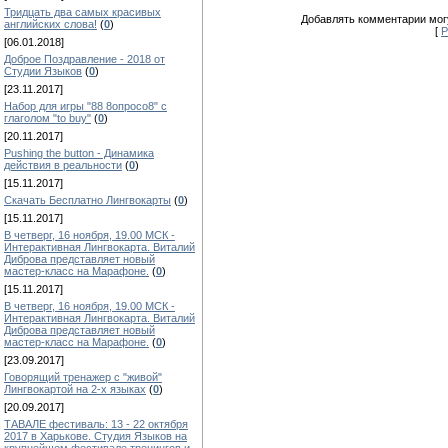
Тридцать два самых красивых
Добавлять комментарии могу
английских слова!
(
0
)
[
Р
[06.01.2018]
Доброе Поздравление - 2018 от
Студии Языков
(
0
)
[23.11.2017]
Набор для игры "88 8опросо8" с
глаголом "to buy"
(
0
)
[20.11.2017]
Pushing the button - Динамика
действия в реальности
(
0
)
[15.11.2017]
Скачать Бесплатно Лингвокарты
(
0
)
[15.11.2017]
В четверг, 16 ноября, 19.00 МСК -
Интерактивная Лингвокарта. Виталий
Диброва представляет новый
мастер-класс на Марафоне.
(
0
)
[15.11.2017]
В четверг, 16 ноября, 19.00 МСК -
Интерактивная Лингвокарта. Виталий
Диброва представляет новый
мастер-класс на Марафоне.
(
0
)
[23.09.2017]
Говорящий тренажер с "живой"
Лингвокартой на 2-х языках
(
0
)
[20.09.2017]
ТАВАЛЕ фестиваль: 13 - 22 октября
2017 в Харькове. Студия Языков на