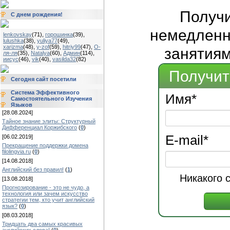
Получ
С днем рождения!
немедленно
lenkovskay
(71)
,
горошинка
(39)
,
lulushka
(38)
,
yuliya77
(49)
,
xarizma
(48)
,
y-zof
(59)
,
hitriy99
(47)
,
О-
занятиям
ля-ля
(35)
,
Natalya
(60)
,
Админ
(114)
,
иисус
(46)
,
vik
(40)
,
vasilda32
(82)
Получит
Сегодня сайт посетили
Система Эффективного
Имя
*
Самостоятельного Изучения
Языков
[28.08.2024]
Тайное знание элиты: Структурный
Дифференциал Коржибского
(
0
)
E-mail
*
[06.02.2019]
Прекращение поддержки домена
filolingvia.ru
(
0
)
[14.08.2018]
Английский без правил!
(
1
)
Никакого 
[13.08.2018]
Прогнозирование - это не чудо, а
технология или зачем искусство
стратегии тем, кто учит английский
язык?
(
0
)
[08.03.2018]
Тридцать два самых красивых