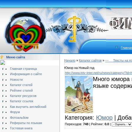
Главна
Меню сайта
Начало
»
Каталог сайтов
»
---__ Тексты на я
Юмор на Новый год
Главная страница
http://www.intv-inter.net/ru/news/category/?id
Информация о сайте
Много юмора 
Новости
языке содержи
Каталог статей
Рейтинг статей
Каталог ресурсов
Каталог ссылок
Как выучить английский
Форум
Категория:
Юмор
| Доба
Фотоальбом
Рефераты по языкам
Переходов:
748
| Рейтинг:
0.0
|
Гостевая книга