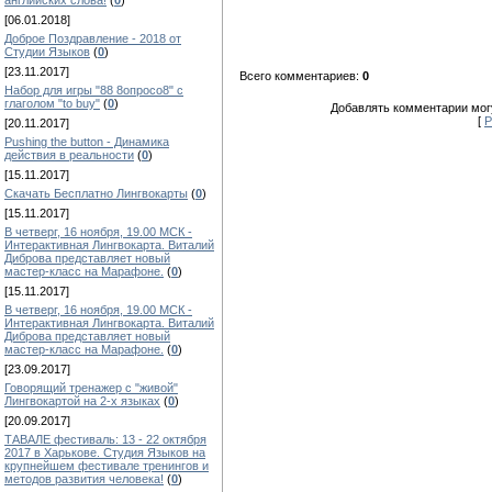
английских слова!
(
0
)
[06.01.2018]
Доброе Поздравление - 2018 от
Студии Языков
(
0
)
[23.11.2017]
Всего комментариев:
0
Набор для игры "88 8опросо8" с
глаголом "to buy"
(
0
)
Добавлять комментарии могу
[
Р
[20.11.2017]
Pushing the button - Динамика
действия в реальности
(
0
)
[15.11.2017]
Скачать Бесплатно Лингвокарты
(
0
)
[15.11.2017]
В четверг, 16 ноября, 19.00 МСК -
Интерактивная Лингвокарта. Виталий
Диброва представляет новый
мастер-класс на Марафоне.
(
0
)
[15.11.2017]
В четверг, 16 ноября, 19.00 МСК -
Интерактивная Лингвокарта. Виталий
Диброва представляет новый
мастер-класс на Марафоне.
(
0
)
[23.09.2017]
Говорящий тренажер с "живой"
Лингвокартой на 2-х языках
(
0
)
[20.09.2017]
ТАВАЛЕ фестиваль: 13 - 22 октября
2017 в Харькове. Студия Языков на
крупнейшем фестивале тренингов и
методов развития человека!
(
0
)