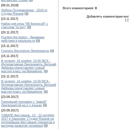
английских слова!
(
0
)
[06.01.2018]
Всего комментариев:
0
Доброе Поздравление - 2018 от
Студии Языков
(
0
)
Добавлять комментарии могу
[23.11.2017]
[
Р
Набор для игры "88 8опросо8" с
глаголом "to buy"
(
0
)
[20.11.2017]
Pushing the button - Динамика
действия в реальности
(
0
)
[15.11.2017]
Скачать Бесплатно Лингвокарты
(
0
)
[15.11.2017]
В четверг, 16 ноября, 19.00 МСК -
Интерактивная Лингвокарта. Виталий
Диброва представляет новый
мастер-класс на Марафоне.
(
0
)
[15.11.2017]
В четверг, 16 ноября, 19.00 МСК -
Интерактивная Лингвокарта. Виталий
Диброва представляет новый
мастер-класс на Марафоне.
(
0
)
[23.09.2017]
Говорящий тренажер с "живой"
Лингвокартой на 2-х языках
(
0
)
[20.09.2017]
ТАВАЛЕ фестиваль: 13 - 22 октября
2017 в Харькове. Студия Языков на
крупнейшем фестивале тренингов и
методов развития человека!
(
0
)