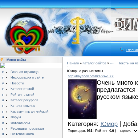
Главна
Меню сайта
Начало
»
Каталог сайтов
»
---__ Тексты на я
Юмор на разные темы
Главная страница
http://bayanov.net/hits/?s=1338
Информация о сайте
Очень много 
Новости
предлагается 
Каталог статей
Рейтинг статей
русском языке
Каталог ресурсов
Каталог ссылок
Как выучить английский
Форум
Категория:
Юмор
| Доба
Фотоальбом
Рефераты по языкам
Переходов:
961
| Рейтинг:
0.0
|
Гостевая книга