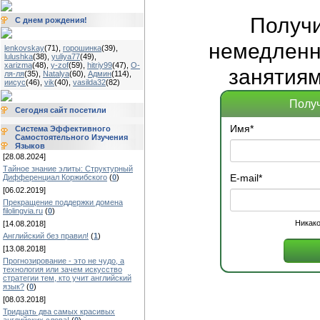
Получ
С днем рождения!
немедленно
lenkovskay
(71)
,
горошинка
(39)
,
lulushka
(38)
,
yuliya77
(49)
,
xarizma
(48)
,
y-zof
(59)
,
hitriy99
(47)
,
О-
занятиям
ля-ля
(35)
,
Natalya
(60)
,
Админ
(114)
,
иисус
(46)
,
vik
(40)
,
vasilda32
(82)
Получ
Сегодня сайт посетили
Имя
*
Система Эффективного
Самостоятельного Изучения
Языков
[28.08.2024]
Тайное знание элиты: Структурный
E-mail
*
Дифференциал Коржибского
(
0
)
[06.02.2019]
Прекращение поддержки домена
filolingvia.ru
(
0
)
Никако
[14.08.2018]
Английский без правил!
(
1
)
[13.08.2018]
Прогнозирование - это не чудо, а
технология или зачем искусство
стратегии тем, кто учит английский
язык?
(
0
)
[08.03.2018]
Тридцать два самых красивых