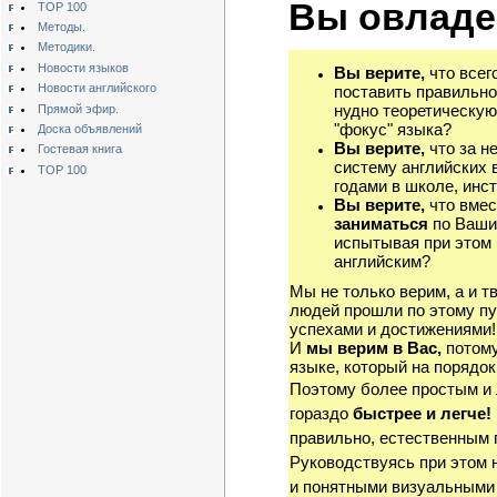
Вы овладе
TOP 100
Методы.
Методики.
Новости языков
Вы верите,
что всег
Новости английского
поставить правильно
нудно теоретическую
Прямой эфир.
"фокус" языка?
Доска объявлений
Вы верите,
что за н
Гостевая книга
систему английских 
TOP 100
годами в школе, инст
Вы верите,
что вмес
заниматься
по Ваши
испытывая при этом 
английским?
Мы не только верим, а и т
людей прошли по этому пу
успехами и достижениями!
И
мы верим в Вас,
потому
языке, который на порядок
Поэтому более простым и
гораздо
быстрее и легче!
правильно, естественным 
Руководствуясь при этом 
и понятными визуальными