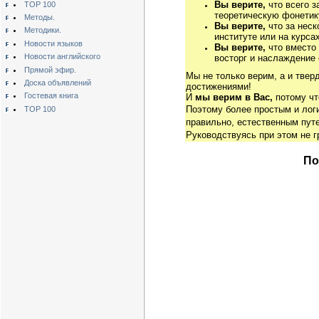
Вы верите,
что всего з
TOP 100
теоретическую фонетику
Методы.
Вы верите,
что за неск
Методики.
институте или на курса
Новости языков
Вы верите,
что вместо
Новости английского
восторг и наслаждение 
Прямой эфир.
Мы не только верим, а и твер
Доска объявлений
достижениями!
Гостевая книга
И
мы верим в Вас,
потому чт
Поэтому более простым и ло
TOP 100
правильно, естественным путе
Руководствуясь при этом не 
По