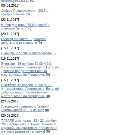
английских слова!
(
0
)
[06.01.2018]
Доброе Поздравление - 2018 от
Студии Языков
(
0
)
[23.11.2017]
Набор для игры "88 8опросо8" с
глаголом "to buy"
(
0
)
[20.11.2017]
Pushing the button - Динамика
действия в реальности
(
0
)
[15.11.2017]
Скачать Бесплатно Лингвокарты
(
0
)
[15.11.2017]
В четверг, 16 ноября, 19.00 МСК -
Интерактивная Лингвокарта. Виталий
Диброва представляет новый
мастер-класс на Марафоне.
(
0
)
[15.11.2017]
В четверг, 16 ноября, 19.00 МСК -
Интерактивная Лингвокарта. Виталий
Диброва представляет новый
мастер-класс на Марафоне.
(
0
)
[23.09.2017]
Говорящий тренажер с "живой"
Лингвокартой на 2-х языках
(
0
)
[20.09.2017]
ТАВАЛЕ фестиваль: 13 - 22 октября
2017 в Харькове. Студия Языков на
крупнейшем фестивале тренингов и
методов развития человека!
(
0
)