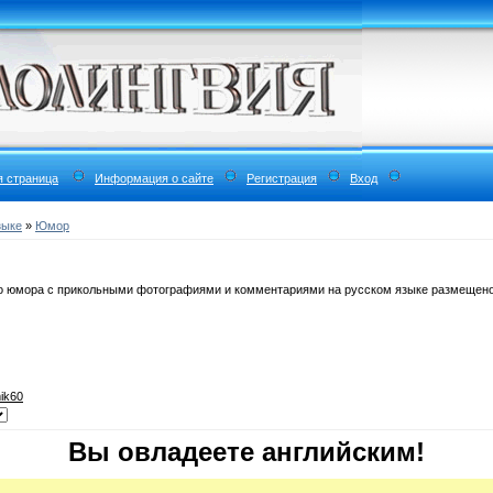
я страница
Информация о сайте
Регистрация
Вход
зыке
»
Юмор
 юмора с прикольными фотографиями и комментариями на русском языке размещено н
ik60
Вы овладеете английским!