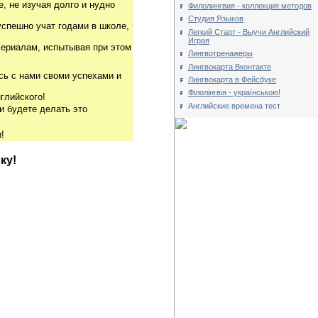
, не изучая долго и нудно
Филолингвия - коллекция методов
Студия Языков
успешно учат годами в школе,
Легкий Старт - Выучи Английский
Играя
риалам, испытывая при этом
Лингвотренажеры
Лингвокарта Вконтакте
сь с нами своми успехами и
Лингвокарта в Фейсбуке
Філолінгвія - українською!
глийского!
Английские времена тест
и будете делать это
!
ку!