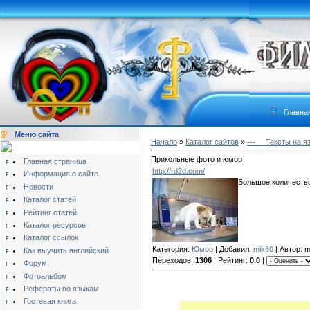
Главна
Меню сайта
Начало
»
Каталог сайтов
»
---__ Тексты на я
Прикольные фото и юмор
Главная страница
http://rd2d.com/
Информация о сайте
Большое количество
Новости
Каталог статей
Рейтинг статей
Каталог ресурсов
Каталог ссылок
Категория:
Юмор
| Добавил:
mik60
| Автор:
m
Как выучить английский
Переходов:
1306
| Рейтинг:
0.0
|
Форум
Фотоальбом
Рефераты по языкам
Гостевая книга