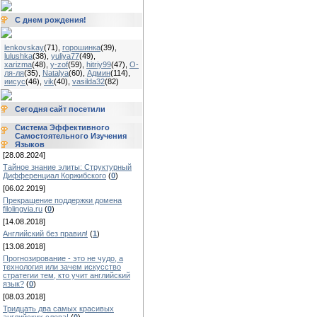
С днем рождения!
lenkovskay
(71)
,
горошинка
(39)
,
lulushka
(38)
,
yuliya77
(49)
,
xarizma
(48)
,
y-zof
(59)
,
hitriy99
(47)
,
О-
ля-ля
(35)
,
Natalya
(60)
,
Админ
(114)
,
иисус
(46)
,
vik
(40)
,
vasilda32
(82)
Сегодня сайт посетили
Система Эффективного
Самостоятельного Изучения
Языков
[28.08.2024]
Тайное знание элиты: Структурный
Дифференциал Коржибского
(
0
)
[06.02.2019]
Прекращение поддержки домена
filolingvia.ru
(
0
)
[14.08.2018]
Английский без правил!
(
1
)
[13.08.2018]
Прогнозирование - это не чудо, а
технология или зачем искусство
стратегии тем, кто учит английский
язык?
(
0
)
[08.03.2018]
Тридцать два самых красивых