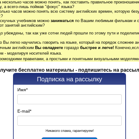
а несколько часов можно понять, как поставить правильное произношение
, а всего-лишь поймав "фокус" языка?
олько часов можно понять всю систему английских времен, которую без
х?
 скучных учебников можно
заниматься
по Вашим любимым фильмам и се
от занятий английским?
до убеждены, так как уже сотни людей прошли по этому пути и поделили
о Вы легко научились говорить на языке, который на порядок сложнее ан
гичным английским
Вы овладеете
гораздо
быстрее и легче!
Конечно,есл
м - моделируя носителей языка.
громоздкими правилами, а простыми и понятными визуальными моделями
лучите бесплатно материалы - подпишитесь на рассыл
Подписка на рассылку
Имя
*
E-mail
*
Никакого спама, гарантируем!