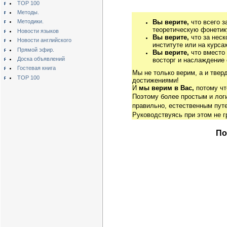
TOP 100
Методы.
Вы верите,
что всего з
Методики.
теоретическую фонетику
Новости языков
Вы верите,
что за неск
Новости английского
институте или на курса
Прямой эфир.
Вы верите,
что вместо
Доска объявлений
восторг и наслаждение 
Гостевая книга
Мы не только верим, а и твер
TOP 100
достижениями!
И
мы верим в Вас,
потому чт
Поэтому более простым и ло
правильно, естественным путе
Руководствуясь при этом не 
По