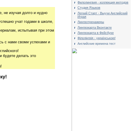
Филолингвия - коллекция методов
Студия Языков
, не изучая долго и нудно
Легкий Старт - Выучи Английский
Играя
успешно учат годами в школе,
Лингвотренажеры
Лингвокарта Вконтакте
риалам, испытывая при этом
Лингвокарта в Фейсбуке
Філолінгвія - українською!
сь с нами своми успехами и
Английские времена тест
глийского!
и будете делать это
!
ку!