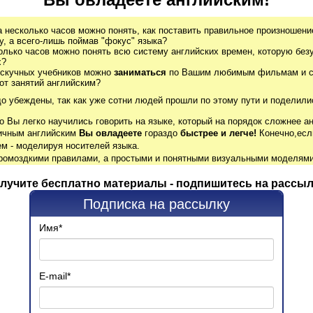
а несколько часов можно понять, как поставить правильное произношение
, а всего-лишь поймав "фокус" языка?
олько часов можно понять всю систему английских времен, которую без
х?
 скучных учебников можно
заниматься
по Вашим любимым фильмам и се
от занятий английским?
до убеждены, так как уже сотни людей прошли по этому пути и поделили
о Вы легко научились говорить на языке, который на порядок сложнее ан
гичным английским
Вы овладеете
гораздо
быстрее и легче!
Конечно,есл
м - моделируя носителей языка.
громоздкими правилами, а простыми и понятными визуальными моделями
лучите бесплатно материалы - подпишитесь на рассыл
Подписка на рассылку
Имя
*
E-mail
*