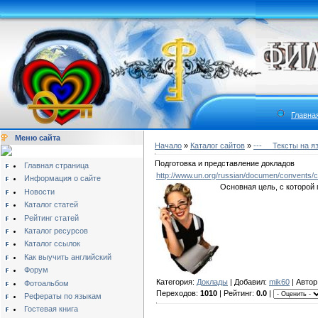
Главна
Меню сайта
Начало
»
Каталог сайтов
»
---__ Тексты на я
Подготовка и представление докладов
Главная страница
http://www.un.org/russian/documen/convents
Информация о сайте
Основная цель, с которой
Новости
Каталог статей
Рейтинг статей
Каталог ресурсов
Каталог ссылок
Как выучить английский
Форум
Категория:
Доклады
| Добавил:
mik60
| Автор
Фотоальбом
Переходов:
1010
| Рейтинг:
0.0
|
Рефераты по языкам
Гостевая книга