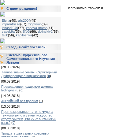
Всего комментариев:
0
С днем рождения!
Elena
(40)
,
alis2004
(45)
,
imparatrisse
(67)
,
zippysun
(39)
,
innast1949
(77)
,
zabava-mama
(41)
,
vasek9a
(33)
,
SNG
(66)
,
dolinskiy2
(53)
,
tatik
(56)
,
kapitoshka
(42)
Сегодня сайт посетили
Система Эффективного
Самостоятельного Изучения
Языков
[28.08.2024]
Тайное знание элиты: Структурный
Дифференциал Коржибского
(
0
)
[06.02.2019]
Прекращение поддержки домена
filolingvia.ru
(
0
)
[14.08.2018]
Английский без правил!
(
1
)
[13.08.2018]
Прогнозирование - это не чудо, а
технология или зачем искусство
стратегии тем, кто учит английский
язык?
(
0
)
[08.03.2018]
Тридцать два самых красивых