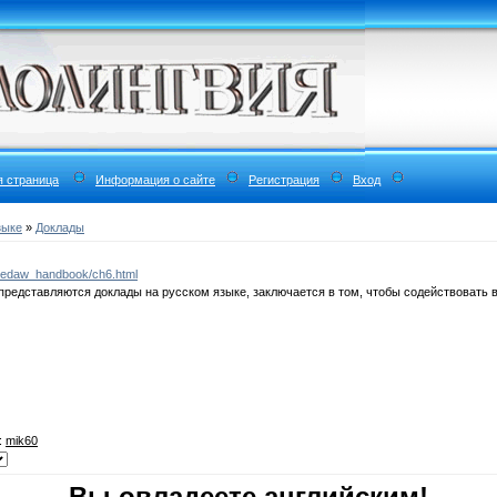
я страница
Информация о сайте
Регистрация
Вход
зыке
»
Доклады
/cedaw_handbook/ch6.html
 представляются доклады на русском языке, заключается в том, чтобы содействовать
:
mik60
Вы овладеете английским!