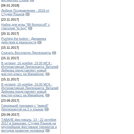
английских слова!
(
0
)
[06.01.2018]
Доброе Поздравление - 2018 от
Студии Языков
(
0
)
[23.11.2017]
Набор для игры "88 8опросо8" с
глаголом "to buy"
(
0
)
[20.11.2017]
Pushing the button - Динамика
действия в реальности
(
0
)
[15.11.2017]
Скачать Бесплатно Лингвокарты
(
0
)
[15.11.2017]
В четверг, 16 ноября, 19.00 МСК -
Интерактивная Лингвокарта. Виталий
Диброва представляет новый
мастер-класс на Марафоне.
(
0
)
[15.11.2017]
В четверг, 16 ноября, 19.00 МСК -
Интерактивная Лингвокарта. Виталий
Диброва представляет новый
мастер-класс на Марафоне.
(
0
)
[23.09.2017]
Говорящий тренажер с "живой"
Лингвокартой на 2-х языках
(
0
)
[20.09.2017]
ТАВАЛЕ фестиваль: 13 - 22 октября
2017 в Харькове. Студия Языков на
крупнейшем фестивале тренингов и
методов развития человека!
(
0
)