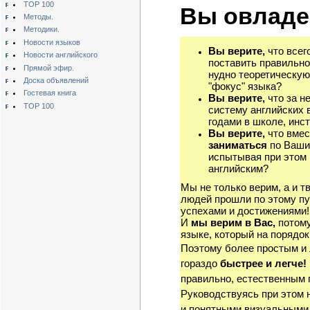
TOP 100
Вы овладе
Методы.
Методики.
Новости языков
Вы верите,
что всег
Новости английского
поставить правильно
Прямой эфир.
нудно теоретическую
Доска объявлений
"фокус" языка?
Гостевая книга
Вы верите,
что за н
TOP 100
систему английских 
годами в школе, инст
Вы верите,
что вмес
заниматься
по Ваши
испытывая при этом 
английским?
Мы не только верим, а и т
людей прошли по этому пу
успехами и достижениями!
И
мы верим в Вас,
потому
языке, который на порядок
Поэтому более простым и
гораздо
быстрее и легче!
правильно, естественным 
Руководствуясь при этом 
и понятными визуальными