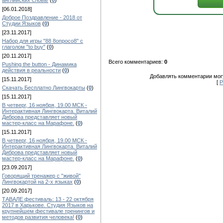
английских слова!
(
0
)
[06.01.2018]
Доброе Поздравление - 2018 от
Студии Языков
(
0
)
[23.11.2017]
Набор для игры "88 8опросо8" с
глаголом "to buy"
(
0
)
[20.11.2017]
Всего комментариев:
0
Pushing the button - Динамика
действия в реальности
(
0
)
Добавлять комментарии могу
[15.11.2017]
[
Р
Скачать Бесплатно Лингвокарты
(
0
)
[15.11.2017]
В четверг, 16 ноября, 19.00 МСК -
Интерактивная Лингвокарта. Виталий
Диброва представляет новый
мастер-класс на Марафоне.
(
0
)
[15.11.2017]
В четверг, 16 ноября, 19.00 МСК -
Интерактивная Лингвокарта. Виталий
Диброва представляет новый
мастер-класс на Марафоне.
(
0
)
[23.09.2017]
Говорящий тренажер с "живой"
Лингвокартой на 2-х языках
(
0
)
[20.09.2017]
ТАВАЛЕ фестиваль: 13 - 22 октября
2017 в Харькове. Студия Языков на
крупнейшем фестивале тренингов и
методов развития человека!
(
0
)