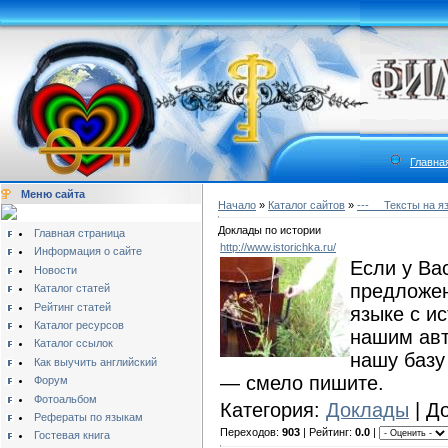
Главна
Меню сайта
Начало
»
Каталог сайтов
»
---__ Тексты на я
Доклады по истории
Главная страница
http://www.istorichka.ru/
Информация о сайте
Если у Ва
Новости
предложен
Каталог статей
Рейтинг статей
языке с ис
Каталог ресурсов
нашим авт
Каталог ссылок
нашу базу 
Как выучить английский
— смело пишите.
Форум
Фотоальбом
Категория:
Доклады
| Д
Рефераты по языкам
Переходов:
903
| Рейтинг:
0.0
|
Гостевая книга