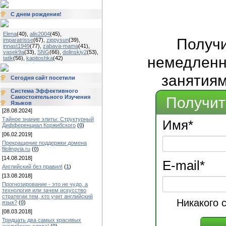
С днем рождения!
Elena
(40)
,
alis2004
(45)
,
Получ
imparatrisse
(67)
,
zippysun
(39)
,
innast1949
(77)
,
zabava-mama
(41)
,
vasek9a
(33)
,
SNG
(66)
,
dolinskiy2
(53)
,
немедленно
tatik
(56)
,
kapitoshka
(42)
занятиям
Сегодня сайт посетили
Система Эффективного
Самостоятельного Изучения
Получит
Языков
[28.08.2024]
Тайное знание элиты: Структурный
Имя
*
Дифференциал Коржибского
(
0
)
[06.02.2019]
Прекращение поддержки домена
filolingvia.ru
(
0
)
[14.08.2018]
E-mail
*
Английский без правил!
(
1
)
[13.08.2018]
Прогнозирование - это не чудо, а
технология или зачем искусство
стратегии тем, кто учит английский
Никакого 
язык?
(
0
)
[08.03.2018]
Тридцать два самых красивых