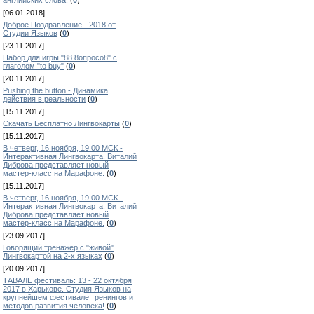
английских слова!
(
0
)
[06.01.2018]
Доброе Поздравление - 2018 от
Студии Языков
(
0
)
[23.11.2017]
Набор для игры "88 8опросо8" с
глаголом "to buy"
(
0
)
[20.11.2017]
Pushing the button - Динамика
действия в реальности
(
0
)
[15.11.2017]
Скачать Бесплатно Лингвокарты
(
0
)
[15.11.2017]
В четверг, 16 ноября, 19.00 МСК -
Интерактивная Лингвокарта. Виталий
Диброва представляет новый
мастер-класс на Марафоне.
(
0
)
[15.11.2017]
В четверг, 16 ноября, 19.00 МСК -
Интерактивная Лингвокарта. Виталий
Диброва представляет новый
мастер-класс на Марафоне.
(
0
)
[23.09.2017]
Говорящий тренажер с "живой"
Лингвокартой на 2-х языках
(
0
)
[20.09.2017]
ТАВАЛЕ фестиваль: 13 - 22 октября
2017 в Харькове. Студия Языков на
крупнейшем фестивале тренингов и
методов развития человека!
(
0
)