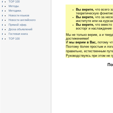
TOP 100
Методы.
Вы верите,
что всего з
Методики.
теоретическую фонетику
Новости языков
Вы верите,
что за неск
Новости английского
институте или на курса
Вы верите,
что вместо
Прямой эфир.
восторг и наслаждение 
Доска объявлений
Гостевая книга
Мы не только верим, а и твер
достижениями!
TOP 100
И
мы верим в Вас,
потому чт
Поэтому более простым и ло
правильно, естественным путе
Руководствуясь при этом не 
По