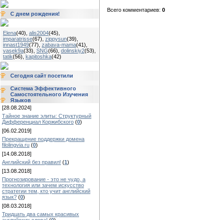
Всего комментариев:
0
С днем рождения!
Elena
(40)
,
alis2004
(45)
,
imparatrisse
(67)
,
zippysun
(39)
,
innast1949
(77)
,
zabava-mama
(41)
,
vasek9a
(33)
,
SNG
(66)
,
dolinskiy2
(53)
,
tatik
(56)
,
kapitoshka
(42)
Сегодня сайт посетили
Система Эффективного
Самостоятельного Изучения
Языков
[28.08.2024]
Тайное знание элиты: Структурный
Дифференциал Коржибского
(
0
)
[06.02.2019]
Прекращение поддержки домена
filolingvia.ru
(
0
)
[14.08.2018]
Английский без правил!
(
1
)
[13.08.2018]
Прогнозирование - это не чудо, а
технология или зачем искусство
стратегии тем, кто учит английский
язык?
(
0
)
[08.03.2018]
Тридцать два самых красивых