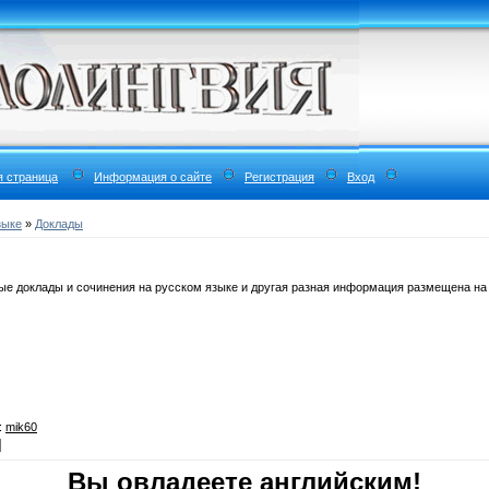
я страница
Информация о сайте
Регистрация
Вход
зыке
»
Доклады
е доклады и сочинения на русском языке и другая разная информация размещена на 
:
mik60
Вы овладеете английским!