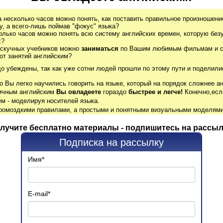
а несколько часов можно понять, как поставить правильное произношение
, а всего-лишь поймав "фокус" языка?
олько часов можно понять всю систему английских времен, которую без
х?
 скучных учебников можно
заниматься
по Вашим любимым фильмам и се
от занятий английским?
до убеждены, так как уже сотни людей прошли по этому пути и поделили
о Вы легко научились говорить на языке, который на порядок сложнее ан
гичным английским
Вы овладеете
гораздо
быстрее и легче!
Конечно,есл
м - моделируя носителей языка.
громоздкими правилами, а простыми и понятными визуальными моделями
лучите бесплатно материалы - подпишитесь на рассыл
Подписка на рассылку
Имя
*
E-mail
*