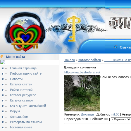
Главна
Меню сайта
Начало
»
Каталог сайтов
»
---__ Тексты на я
Доклады и сочинения
Главная страница
http://www.bestreferat.ru/
Информация о сайте
Самые разнообразны
Новости
Каталог статей
Рейтинг статей
Каталог ресурсов
Каталог ссылок
Как выучить английский
Форум
Категория:
Доклады
| Добавил:
mik60
| Автор
Фотоальбом
Переходов:
910
| Рейтинг:
0.0
|
Рефераты по языкам
Гостевая книга