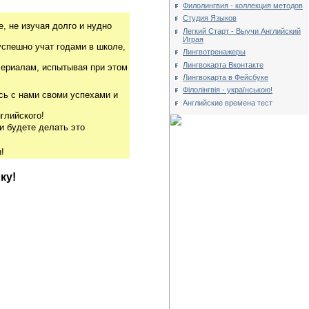
Филолингвия - коллекция методов
Студия Языков
, не изучая долго и нудно
Легкий Старт - Выучи Английский
Играя
успешно учат годами в школе,
Лингвотренажеры
Лингвокарта Вконтакте
риалам, испытывая при этом
Лингвокарта в Фейсбуке
Філолінгвія - українською!
сь с нами своми успехами и
Английские времена тест
глийского!
и будете делать это
!
ку!