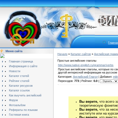
Главна
Меню сайта
Начало
»
Каталог сайтов
»
Английская грам
Простые английские глаголы
Главная страница
http://www.native-english.ru/grammar/verbs
Информация о сайте
Простые английские глаголы, которые по с
Новости
другой интересной информации на русском 
Каталог статей
Категория:
Английский Глагол
| Добавил:
mik
Рейтинг статей
Переходов:
773
| Рейтинг:
0.0
|
Каталог ресурсов
Каталог ссылок
Как выучить английский
Форум
Вы верите,
что всего з
Фотоальбом
теоретическую фонетику
Вы верите,
что за неск
Рефераты по языкам
институте или на курса
Гостевая книга
Вы верите,
что вместо