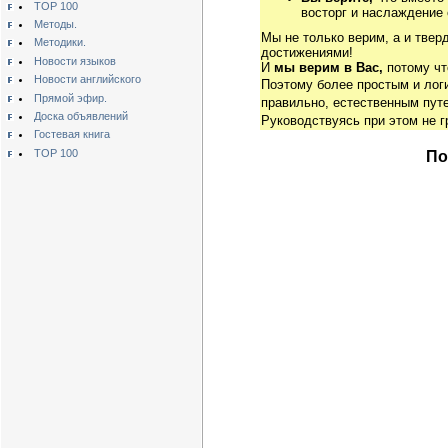
TOP 100
восторг и наслаждение 
Методы.
Мы не только верим, а и твер
Методики.
достижениями!
Новости языков
И
мы верим в Вас,
потому чт
Новости английского
Поэтому более простым и ло
Прямой эфир.
правильно, естественным путе
Доска объявлений
Руководствуясь при этом не 
Гостевая книга
TOP 100
По