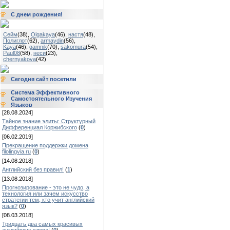
С днем рождения!
Сейм
(38)
,
Olgakaya
(46)
,
настя
(48)
,
Полиглот
(62)
,
armaydin
(56)
,
Kaya
(46)
,
gamnik
(70)
,
sakomura
(54)
,
Paul08
(58)
,
неси
(23)
,
chernyakova
(42)
Сегодня сайт посетили
Система Эффективного
Самостоятельного Изучения
Языков
[28.08.2024]
Тайное знание элиты: Структурный
Дифференциал Коржибского
(
0
)
[06.02.2019]
Прекращение поддержки домена
filolingvia.ru
(
0
)
[14.08.2018]
Английский без правил!
(
1
)
[13.08.2018]
Прогнозирование - это не чудо, а
технология или зачем искусство
стратегии тем, кто учит английский
язык?
(
0
)
[08.03.2018]
Тридцать два самых красивых