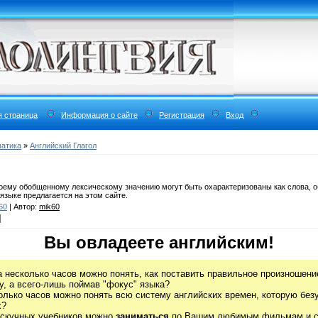
я страница
Информация о сайте
Регистрация
Вход
матика
»
Английский Глагол
воему обобщенному лексическому значению могут быть охарактеризованы как слова, 
языке предлагается на этом сайте.
60
| Автор:
mik60
Вы овладеете английским!
а несколько часов можно понять, как поставить правильное произношение
, а всего-лишь поймав "фокус" языка?
олько часов можно понять всю систему английских времен, которую без
х?
 скучных учебников можно
заниматься
по Вашим любимым фильмам и се