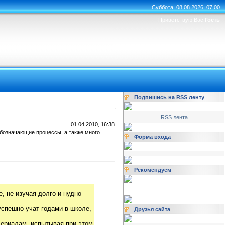
Суббота, 08.08.2026, 07:00
Приветствую Вас
Гость
Подпишись на RSS ленту
RSS лента
01.04.2010, 16:38
обозначающие процессы, а также много
Форма входа
Рекомендуем
, не изучая долго и нудно
успешно учат годами в школе,
Друзья сайта
риалам, испытывая при этом