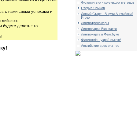
Филолингвия - коллекция методов
Студия Языков
сь с нами своми успехами и
Легкий Старт - Выучи Английский
Играя
глийского!
Лингвотренажеры
и будете делать это
Лингвокарта Вконтакте
Лингвокарта в Фейсбуке
!
Філолінгвія - українською!
Английские времена тест
ку!