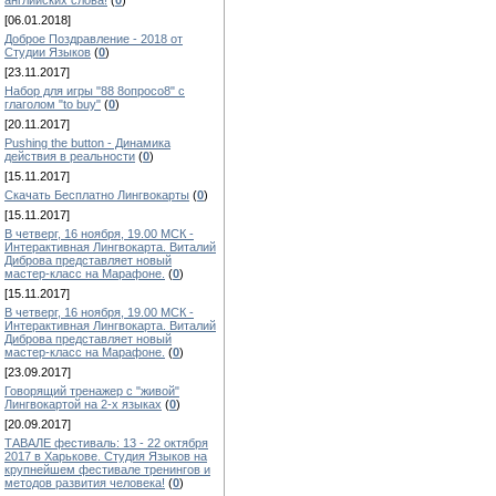
английских слова!
(
0
)
[06.01.2018]
Доброе Поздравление - 2018 от
Студии Языков
(
0
)
[23.11.2017]
Набор для игры "88 8опросо8" с
глаголом "to buy"
(
0
)
[20.11.2017]
Pushing the button - Динамика
действия в реальности
(
0
)
[15.11.2017]
Скачать Бесплатно Лингвокарты
(
0
)
[15.11.2017]
В четверг, 16 ноября, 19.00 МСК -
Интерактивная Лингвокарта. Виталий
Диброва представляет новый
мастер-класс на Марафоне.
(
0
)
[15.11.2017]
В четверг, 16 ноября, 19.00 МСК -
Интерактивная Лингвокарта. Виталий
Диброва представляет новый
мастер-класс на Марафоне.
(
0
)
[23.09.2017]
Говорящий тренажер с "живой"
Лингвокартой на 2-х языках
(
0
)
[20.09.2017]
ТАВАЛЕ фестиваль: 13 - 22 октября
2017 в Харькове. Студия Языков на
крупнейшем фестивале тренингов и
методов развития человека!
(
0
)