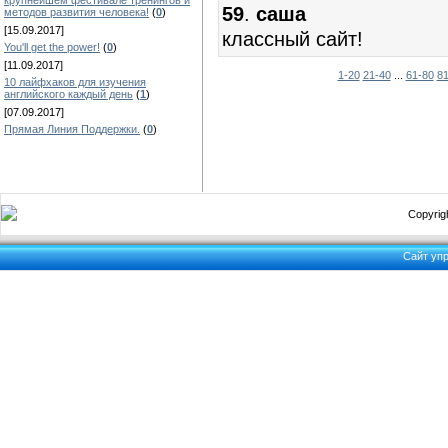
крупнейшем фестивале тренингов и
59
.
саша
методов развития человека!
(
0
)
[15.09.2017]
классный сайт!
You'll get the power!
(
0
)
[11.09.2017]
1-20
21-40
...
61-80
81
10 лайфхаков для изучения
английского каждый день
(
1
)
[07.09.2017]
Прямая Линия Поддержки.
(
0
)
Copyrigh
Сайт уп