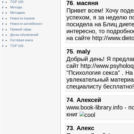
76
.
масяня
TOP 100
Методы.
Привет всем! Хочу под
Методики.
успехом, я за неделю по
Новости языков
посидела на Блиц диете
Новости английского
Прямой эфир.
интересно, то подробно
Доска объявлений
на сайте http://www.dieto
Гостевая книга
TOP 100
75
.
maly
Добрый день! Я предла
сайт http://www.psyholo
"Психология секса" . Н
увлекательный материа
специалисту бесплатно!
74
.
Алексей
www.book-library.info -
книг
73
.
Алекс