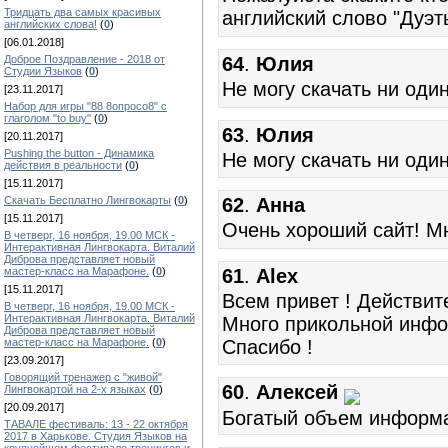
Тридцать два самых красивых
английский слово "Дуэт
английских слова!
(
0
)
[06.01.2018]
Доброе Поздравление - 2018 от
64
.
Юлия
Студии Языков
(
0
)
Не могу скачать ни оди
[23.11.2017]
Набор для игры "88 8опросо8" с
глаголом "to buy"
(
0
)
63
.
Юлия
[20.11.2017]
Pushing the button - Динамика
Не могу скачать ни оди
действия в реальности
(
0
)
[15.11.2017]
Скачать Бесплатно Лингвокарты
(
0
)
62
.
Анна
[15.11.2017]
Очень хороший сайт! Мн
В четверг, 16 ноября, 19.00 МСК -
Интерактивная Лингвокарта. Виталий
Диброва представляет новый
мастер-класс на Марафоне.
(
0
)
61
.
Alex
[15.11.2017]
Всем привет ! Действит
В четверг, 16 ноября, 19.00 МСК -
Интерактивная Лингвокарта. Виталий
Много прикольной инфор
Диброва представляет новый
мастер-класс на Марафоне.
(
0
)
Спасибо !
[23.09.2017]
Говорящий тренажер с "живой"
60
.
Алексей
Лингвокартой на 2-х языках
(
0
)
[20.09.2017]
Богатый объем информа
ТАВАЛЕ фестиваль: 13 - 22 октября
2017 в Харькове. Студия Языков на