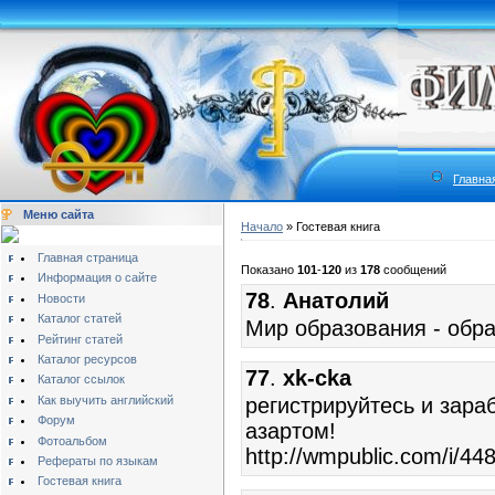
Главна
Меню сайта
Начало
» Гостевая книга
Главная страница
Показано
101
-
120
из
178
сообщений
Информация о сайте
78
.
Анатолий
Новости
Каталог статей
Мир образования - обра
Рейтинг статей
Каталог ресурсов
77
.
xk-cka
Каталог ссылок
Как выучить английский
региcтрируйтесь и зара
Форум
азартом!
Фотоальбом
http://wmpublic.com/i/44
Рефераты по языкам
Гостевая книга