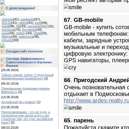
Мой респект авторам п
С днем рождения!
67
.
GB-mobile
cherega
(81)
,
kapitan59
(67)
,
SOLDI
(41)
,
vibore
(41)
,
keti9
(69)
,
GB-mobile - купить сот
haha
(38)
,
ДБ
(43)
,
gossipgirl4997
(31)
,
tverskaja
(75)
,
Excelente
(43)
,
мобильным телефонам: 
www
(34)
,
shiptzy
(44)
,
Violia
(33)
,
Мируи
(30)
,
selezneva
(38)
,
кабели, зарядные устрой
choum2
(59)
музыкальные и переходн
Сегодня сайт посетили
цифровую электронику:
Система Эффективного
GPS навигаторы, плеер
Самостоятельного Изучения
Языков
[28.08.2024]
Тайное знание элиты: Структурный
Дифференциал Коржибского
(
0
)
66
.
Пригодский Андре
[06.02.2019]
Очень позновательная с
Прекращение поддержки домена
filolingvia.ru
(
0
)
отдыхает в Подмосковь
[14.08.2018]
http://www.ardes-realty.ru
Английский без правил!
(
1
)
[13.08.2018]
Прогнозирование - это не чудо, а
технология или зачем искусство
стратегии тем, кто учит английский
65
.
парень
язык?
(
0
)
Пожалуйста скажите кто
[08.03.2018]