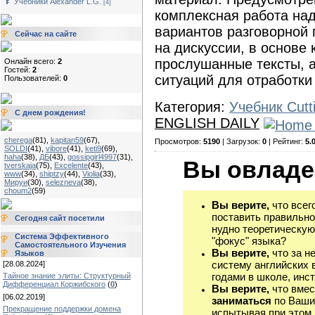
Учебники Alexander L.G.
[4]
комплексная работа на
вариантов разговорной 
Сейчас на сайте
на дискуссии, в основе
прослушанные тексты, а
Онлайн всего:
2
Гостей:
2
ситуаций для отработки
Пользователей:
0
Категория:
Учебник Cutt
С днем рождения!
ENGLISH DAILY
cherega
(81)
,
kapitan59
(67)
,
Просмотров:
5190
| Загрузок:
0
| Рейтинг:
5.
SOLDI
(41)
,
vibore
(41)
,
keti9
(69)
,
haha
(38)
,
ДБ
(43)
,
gossipgirl4997
(31)
,
Вы овладе
tverskaja
(75)
,
Excelente
(43)
,
www
(34)
,
shiptzy
(44)
,
Violia
(33)
,
Мируи
(30)
,
selezneva
(38)
,
choum2
(59)
Вы верите,
что всег
поставить правильно
Сегодня сайт посетили
нудно теоретическую
Система Эффективного
"фокус" языка?
Самостоятельного Изучения
Вы верите,
что за н
Языков
систему английских 
[28.08.2024]
годами в школе, инст
Тайное знание элиты: Структурный
Дифференциал Коржибского
(
0
)
Вы верите,
что вмес
[06.02.2019]
заниматься
по Ваши
Прекращение поддержки домена
испытывая при этом 