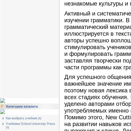
незнакомые культуры и 
Активный и систематиче
изучении грамматики. В
грамматический материа
иллюстрируется в текст
авторы успешно воплощ
стимулировать ученико
и формулировать грамм
заставляя творчески по
части программы как гр
Для успешного общения
важнейшее значение им
поэтому новая лексика 
всех стадиях обучения
уделено авторами отбор
Категории каталога
употребляемых именно 
Помимо этого, New Cutt
Как выбрать учебник
[6]
на развитии навыков ис
Учебники Oxford University Press
[0]
выражения и клише. Дел