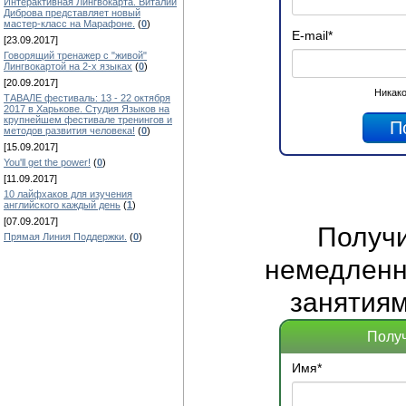
Интерактивная Лингвокарта. Виталий
Диброва представляет новый
мастер-класс на Марафоне.
(
0
)
E-mail
*
[23.09.2017]
Говорящий тренажер с "живой"
Лингвокартой на 2-х языках
(
0
)
[20.09.2017]
Никако
ТАВАЛЕ фестиваль: 13 - 22 октября
2017 в Харькове. Студия Языков на
крупнейшем фестивале тренингов и
методов развития человека!
(
0
)
[15.09.2017]
You'll get the power!
(
0
)
[11.09.2017]
10 лайфхаков для изучения
английского каждый день
(
1
)
[07.09.2017]
Получ
Прямая Линия Поддержки.
(
0
)
немедленно
занятиям
Получ
Имя
*