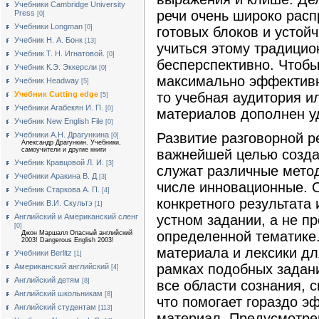
Учебники Cambridge University
речи очень широко рас
Press
[0]
Учебники Longman
[0]
готовых блоков и устойч
Учебник Н. А. Бонк
[13]
учиться этому традици
Учебник Т. Н. Игнатовой.
[0]
бесперспективно. Чтобы
Учебник К.Э. Эккерсли
[0]
максимально эффективн
Учебник Headway
[5]
Учебник Cutting edge
то учебная аудитория и
[5]
Учебники Агабекян И. П.
[0]
материалов дополнен у
Учебник New English File
[0]
Развитие разговорной р
Учебники А.Н. Драгункина
[0]
Александр Драгункин. Учебники,
самоучители и другие книги
важнейшей целью созда
Учебник Кравцовой Л. И.
[3]
служат различные метод
Учебники Аракина В. Д
[3]
числе инновационные. О
Учебник Старкова А. П.
[4]
конкретного результата
Учебник В.И. Скультэ
[1]
устном задании, а не п
Английский и Американский сленг
[0]
определенной тематике
Джон Маршалл Опасный английский
2003! Dangerous English 2003!
материала и лексики д
Учебники Berlitz
[1]
рамках подобных задани
Американский английский
[4]
Английский детям
[8]
все области сознания, 
Английский школьникам
[8]
что помогает гораздо э
Английский студентам
[113]
материал. Предусмотре