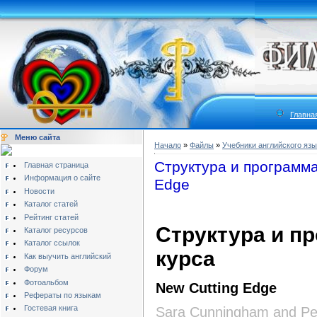
Главна
Меню сайта
Начало
»
Файлы
»
Учебники английского язы
Структура и программа
Главная страница
Информация о сайте
Edge
Новости
Каталог статей
Рейтинг статей
Структура и п
Каталог ресурсов
Каталог ссылок
курса
Как выучить английский
Форум
Фотоальбом
New Cutting Edge
Рефераты по языкам
Гостевая книга
Sara Cunningham and Pe