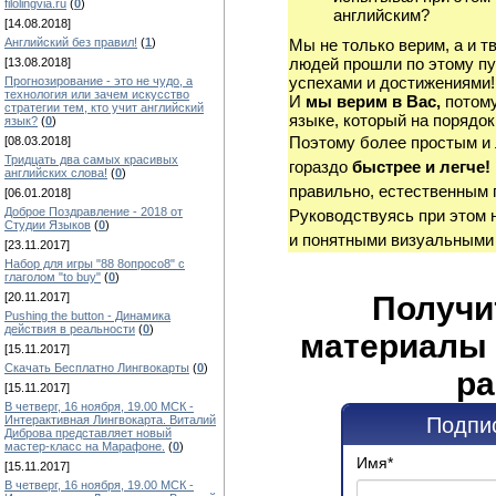
filolingvia.ru
(
0
)
английским?
[14.08.2018]
Английский без правил!
(
1
)
Мы не только верим, а и т
людей прошли по этому пу
[13.08.2018]
успехами и достижениями!
Прогнозирование - это не чудо, а
технология или зачем искусство
И
мы верим в Вас,
потому
стратегии тем, кто учит английский
языке, который на порядок
язык?
(
0
)
Поэтому более простым и
[08.03.2018]
Тридцать два самых красивых
гораздо
быстрее и легче!
английских слова!
(
0
)
правильно, естественным 
[06.01.2018]
Доброе Поздравление - 2018 от
Руководствуясь при этом 
Студии Языков
(
0
)
и понятными визуальными
[23.11.2017]
Набор для игры "88 8опросо8" с
глаголом "to buy"
(
0
)
[20.11.2017]
Получи
Pushing the button - Динамика
действия в реальности
(
0
)
материалы 
[15.11.2017]
Скачать Бесплатно Лингвокарты
(
0
)
ра
[15.11.2017]
В четверг, 16 ноября, 19.00 МСК -
Интерактивная Лингвокарта. Виталий
Подпис
Диброва представляет новый
мастер-класс на Марафоне.
(
0
)
Имя
*
[15.11.2017]
В четверг, 16 ноября, 19.00 МСК -