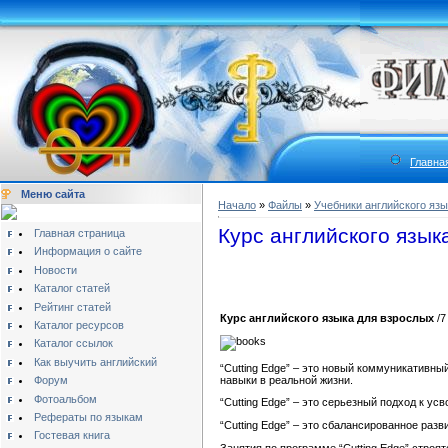
Главна
Меню сайта
Начало
»
Файлы
»
Учебники английского язы
Курс английского языка
Главная страница
Информация о сайте
Новости
Каталог статей
Рейтинг статей
Курс английского языка для взрослых
/7
Каталог ресурсов
Каталог ссылок
Как выучить английский
“Cutting Edge” – это новый коммуникативн
навыки в реальной жизни.
Форум
Фотоальбом
“Cutting Edge” – это серьезный подход к у
Рефераты по языкам
“Cutting Edge” – это сбалансированное разв
Гостевая книга
Занятия по программе “Cutting Edge” строя