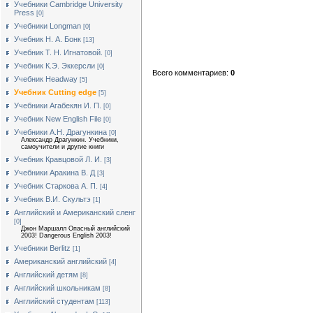
Учебники Cambridge University
Press
[0]
Учебники Longman
[0]
Учебник Н. А. Бонк
[13]
Учебник Т. Н. Игнатовой.
[0]
Учебник К.Э. Эккерсли
[0]
Всего комментариев:
0
Учебник Headway
[5]
Учебник Cutting edge
[5]
Учебники Агабекян И. П.
[0]
Учебник New English File
[0]
Учебники А.Н. Драгункина
[0]
Александр Драгункин. Учебники,
самоучители и другие книги
Учебник Кравцовой Л. И.
[3]
Учебники Аракина В. Д
[3]
Учебник Старкова А. П.
[4]
Учебник В.И. Скультэ
[1]
Английский и Американский сленг
[0]
Джон Маршалл Опасный английский
2003! Dangerous English 2003!
Учебники Berlitz
[1]
Американский английский
[4]
Английский детям
[8]
Английский школьникам
[8]
Английский студентам
[113]