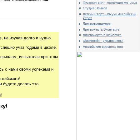
Филолингвия - коллекция методов
Студия Языков
Легкий Старт - Выучи Английский
Играя
Лингвотренажеры
Лингвокарта Вконтакте
Лингвокарта в Фейсбуке
, не изучая долго и нудно
Філолінгвія - українською!
Английские времена тест
успешно учат годами в школе,
риалам, испытывая при этом
сь с нами своми успехами и
глийского!
и будете делать это
!
ку!