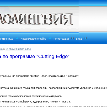
я страница
Информация о сайте
Регистрация
Вход
ка
»
Учебник Cutting edge
 по программе “Cutting Edge”
 уровней/ по программе “Cutting Edge” (издательство “Longman”).
ый курс английского языка для взрослых, позволяющий студентам уверенно и успешно 
своению грамматического и лексического материала.
итие навыков устной речи, аудирования, чтения и письма.
тся на основе рекомендаций авторов учебника, а также с учетом опыта лингвистическ