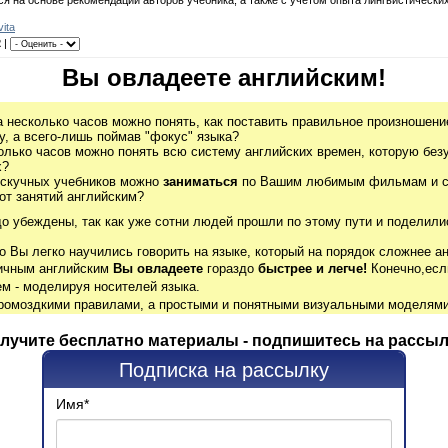
ivita
2
|
Вы овладеете английским!
а несколько часов можно понять, как поставить правильное произношение
, а всего-лишь поймав "фокус" языка?
олько часов можно понять всю систему английских времен, которую без
х?
 скучных учебников можно
заниматься
по Вашим любимым фильмам и се
от занятий английским?
до убеждены, так как уже сотни людей прошли по этому пути и поделили
о Вы легко научились говорить на языке, который на порядок сложнее ан
гичным английским
Вы овладеете
гораздо
быстрее и легче!
Конечно,есл
м - моделируя носителей языка.
громоздкими правилами, а простыми и понятными визуальными моделями
лучите бесплатно материалы - подпишитесь на рассыл
Подписка на рассылку
Имя
*