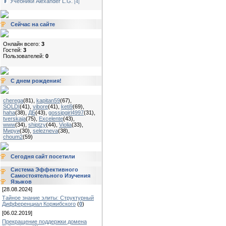
Учебники Alexander L.G.
[4]
Сейчас на сайте
Онлайн всего:
3
Гостей:
3
Пользователей:
0
С днем рождения!
cherega
(81)
,
kapitan59
(67)
,
SOLDI
(41)
,
vibore
(41)
,
keti9
(69)
,
haha
(38)
,
ДБ
(43)
,
gossipgirl4997
(31)
,
tverskaja
(75)
,
Excelente
(43)
,
www
(34)
,
shiptzy
(44)
,
Violia
(33)
,
Мируи
(30)
,
selezneva
(38)
,
choum2
(59)
Сегодня сайт посетили
Система Эффективного
Самостоятельного Изучения
Языков
[28.08.2024]
Тайное знание элиты: Структурный
Дифференциал Коржибского
(
0
)
[06.02.2019]
Прекращение поддержки домена