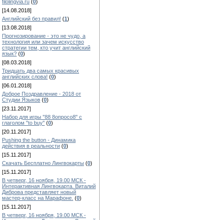
filolingvia.ru
(
0
)
[14.08.2018]
Английский без правил!
(
1
)
[13.08.2018]
Прогнозирование - это не чудо, а
технология или зачем искусство
стратегии тем, кто учит английский
язык?
(
0
)
[08.03.2018]
Тридцать два самых красивых
английских слова!
(
0
)
[06.01.2018]
Доброе Поздравление - 2018 от
Студии Языков
(
0
)
[23.11.2017]
Набор для игры "88 8опросо8" с
глаголом "to buy"
(
0
)
[20.11.2017]
Pushing the button - Динамика
действия в реальности
(
0
)
[15.11.2017]
Скачать Бесплатно Лингвокарты
(
0
)
[15.11.2017]
В четверг, 16 ноября, 19.00 МСК -
Интерактивная Лингвокарта. Виталий
Диброва представляет новый
мастер-класс на Марафоне.
(
0
)
[15.11.2017]
В четверг, 16 ноября, 19.00 МСК -