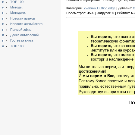
TOP 100
Методы.
Категория:
Учебник Cutting edge
| Добавил:
t
Методики.
Просмотров:
3596
| Загрузок:
0
| Рейтинг:
4.
Новости языков
Новости английского
Прямой эфир.
Доска объявлений
Вы верите,
что всего з
Гостевая книга
теоретическую фонетику
Вы верите,
что за неск
TOP 100
институте или на курса
Вы верите,
что вместо
восторг и наслаждение 
Мы не только верим, а и твер
достижениями!
И
мы верим в Вас,
потому чт
Поэтому более простым и ло
правильно, естественным путе
Руководствуясь при этом не 
По