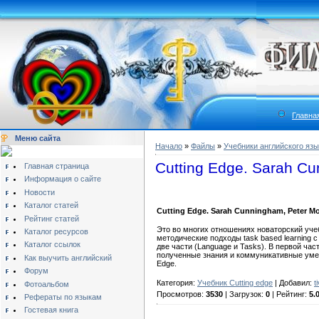
Главна
Меню сайта
Начало
»
Файлы
»
Учебники английского язы
Cutting Edge. Sarah Cu
Главная страница
Информация о сайте
Новости
Каталог статей
Cutting Edge. Sarah Cunningham, Peter Mo
Рейтинг статей
Это во многих отношениях новаторский учеб
Каталог ресурсов
методические подходы task based learning 
Каталог ссылок
две части (Language и Tasks). В первой ча
полученные знания и коммуникативные умен
Как выучить английский
Edge.
Форум
Категория:
Учебник Cutting edge
| Добавил:
t
Фотоальбом
Просмотров:
3530
| Загрузок:
0
| Рейтинг:
5.
Рефераты по языкам
Гостевая книга