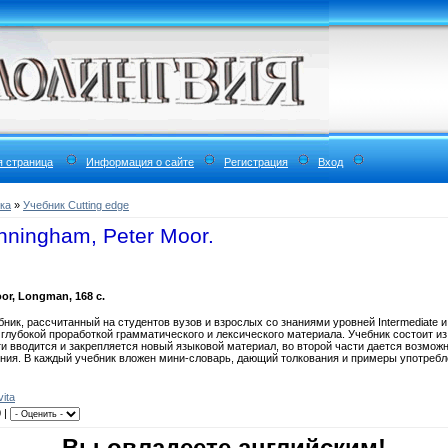
я страница
Информация о сайте
Регистрация
Вход
ка
»
Учебник Cutting edge
nningham, Peter Moor.
or, Longman, 168 с.
ник, рассчитанный на студентов вузов и взрослых со знаниями уровней Intermediate и
с глубокой проработкой грамматического и лексического материала. Учебник состоит из
сти вводится и закрепляется новый языковой материал, во второй части дается возмож
ия. В каждый учебник вложен мини-словарь, дающий толкования и примеры употребле
ivita
0
|
Вы овладеете английским!