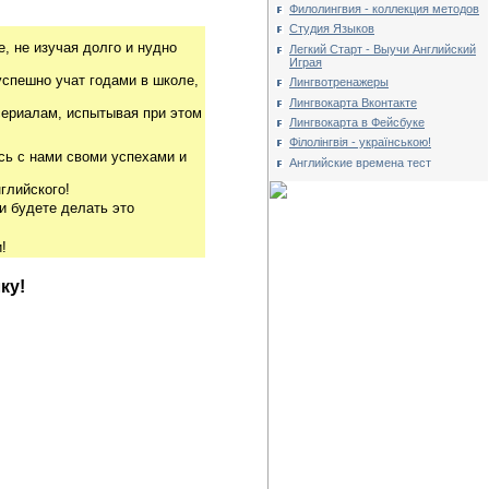
Филолингвия - коллекция методов
Студия Языков
, не изучая долго и нудно
Легкий Старт - Выучи Английский
Играя
успешно учат годами в школе,
Лингвотренажеры
Лингвокарта Вконтакте
риалам, испытывая при этом
Лингвокарта в Фейсбуке
Філолінгвія - українською!
сь с нами своми успехами и
Английские времена тест
глийского!
и будете делать это
!
ку!