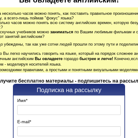
а несколько часов можно понять, как поставить правильное произношение
, а всего-лишь поймав "фокус" языка?
олько часов можно понять всю систему английских времен, которую без
х?
 скучных учебников можно
заниматься
по Вашим любимым фильмам и се
от занятий английским?
до убеждены, так как уже сотни людей прошли по этому пути и поделили
о Вы легко научились говорить на языке, который на порядок сложнее ан
гичным английским
Вы овладеете
гораздо
быстрее и легче!
Конечно,есл
м - моделируя носителей языка.
громоздкими правилами, а простыми и понятными визуальными моделями
лучите бесплатно материалы - подпишитесь на рассыл
Подписка на рассылку
Имя
*
E-mail
*