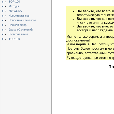
TOP 100
Методы.
Вы верите,
что всего з
Методики.
теоретическую фонетику
Новости языков
Вы верите,
что за неск
Новости английского
институте или на курса
Прямой эфир.
Вы верите,
что вместо
Доска объявлений
восторг и наслаждение 
Гостевая книга
Мы не только верим, а и твер
TOP 100
достижениями!
И
мы верим в Вас,
потому чт
Поэтому более простым и ло
правильно, естественным путе
Руководствуясь при этом не 
По