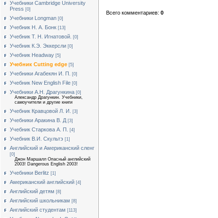
Учебники Cambridge University
Press
[0]
Всего комментариев:
0
Учебники Longman
[0]
Учебник Н. А. Бонк
[13]
Учебник Т. Н. Игнатовой.
[0]
Учебник К.Э. Эккерсли
[0]
Учебник Headway
[5]
Учебник Cutting edge
[5]
Учебники Агабекян И. П.
[0]
Учебник New English File
[0]
Учебники А.Н. Драгункина
[0]
Александр Драгункин. Учебники,
самоучители и другие книги
Учебник Кравцовой Л. И.
[3]
Учебники Аракина В. Д
[3]
Учебник Старкова А. П.
[4]
Учебник В.И. Скультэ
[1]
Английский и Американский сленг
[0]
Джон Маршалл Опасный английский
2003! Dangerous English 2003!
Учебники Berlitz
[1]
Американский английский
[4]
Английский детям
[8]
Английский школьникам
[8]
Английский студентам
[113]