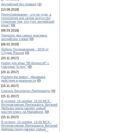
Английский без правил!
(
1
)
[13.08.2018]
Прогнозирование - это не чудо, а
технология или зачем искусство
стратегии тем, кто учит английский
язык?
(
0
)
[08.03.2018]
Тридцать два самых красивых
английских слова!
(
0
)
[06.01.2018]
Доброе Поздравление - 2018 от
Студии Языков
(
0
)
[23.11.2017]
Набор для игры "88 8опросо8" с
глаголом "to buy"
(
0
)
[20.11.2017]
Pushing the button - Динамика
действия в реальности
(
0
)
[15.11.2017]
Скачать Бесплатно Лингвокарты
(
0
)
[15.11.2017]
В четверг, 16 ноября, 19.00 МСК -
Интерактивная Лингвокарта. Виталий
Диброва представляет новый
мастер-класс на Марафоне.
(
0
)
[15.11.2017]
В четверг, 16 ноября, 19.00 МСК -
Интерактивная Лингвокарта. Виталий
Диброва представляет новый