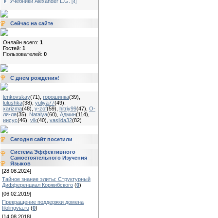
Учебники Alexander L.G.
[4]
Сейчас на сайте
Онлайн всего:
1
Гостей:
1
Пользователей:
0
С днем рождения!
lenkovskay
(71)
,
горошинка
(39)
,
lulushka
(38)
,
yuliya77
(49)
,
xarizma
(48)
,
y-zof
(59)
,
hitriy99
(47)
,
О-
ля-ля
(35)
,
Natalya
(60)
,
Админ
(114)
,
иисус
(46)
,
vik
(40)
,
vasilda32
(82)
Сегодня сайт посетили
Система Эффективного
Самостоятельного Изучения
Языков
[28.08.2024]
Тайное знание элиты: Структурный
Дифференциал Коржибского
(
0
)
[06.02.2019]
Прекращение поддержки домена
filolingvia.ru
(
0
)
[14.08.2018]