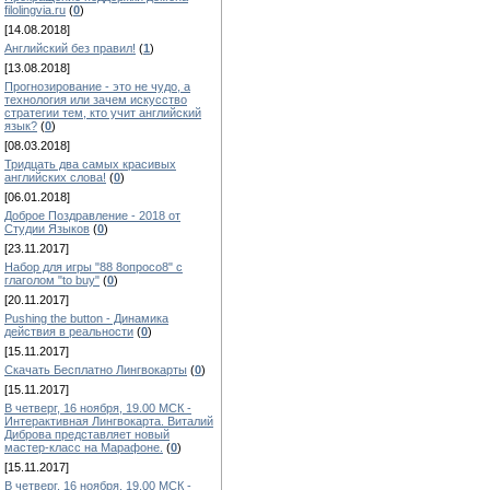
filolingvia.ru
(
0
)
[14.08.2018]
Английский без правил!
(
1
)
[13.08.2018]
Прогнозирование - это не чудо, а
технология или зачем искусство
стратегии тем, кто учит английский
язык?
(
0
)
[08.03.2018]
Тридцать два самых красивых
английских слова!
(
0
)
[06.01.2018]
Доброе Поздравление - 2018 от
Студии Языков
(
0
)
[23.11.2017]
Набор для игры "88 8опросо8" с
глаголом "to buy"
(
0
)
[20.11.2017]
Pushing the button - Динамика
действия в реальности
(
0
)
[15.11.2017]
Скачать Бесплатно Лингвокарты
(
0
)
[15.11.2017]
В четверг, 16 ноября, 19.00 МСК -
Интерактивная Лингвокарта. Виталий
Диброва представляет новый
мастер-класс на Марафоне.
(
0
)
[15.11.2017]
В четверг, 16 ноября, 19.00 МСК -