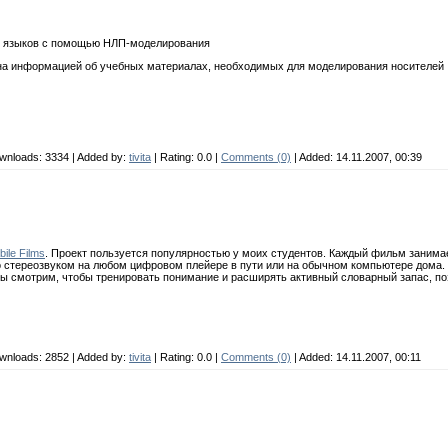
х языков с помощью НЛП-моделирования
на информацией об учебных материалах, необходимых для моделирования носителей
wnloads:
3334
| Added by:
tivita
| Rating:
0.0
|
Comments (0)
| Added: 14.11.2007, 00:39
ile Films
. Проект пользуется популярностью у моих студентов. Каждый фильм занимае
о стереозвуком на любом цифровом плейере в пути или на обычном компьютере дома. 
ы смотрим, чтобы тренировать понимание и расширять активный словарный запас, поэ
wnloads:
2852
| Added by:
tivita
| Rating:
0.0
|
Comments (0)
| Added: 14.11.2007, 00:11