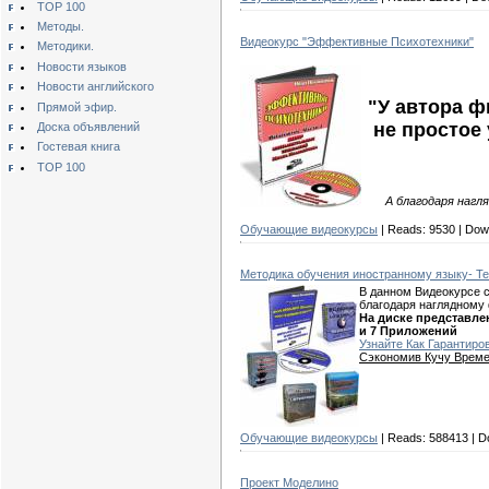
TOP 100
Методы.
Видеокурс "Эффективные Психотехники"
Методики.
Новости языков
Новости английского
"У автора ф
Прямой эфир.
не простое 
Доска объявлений
Гостевая книга
TOP 100
А благодаря нагл
Обучающие видеокурсы
| Reads:
9530
| Dow
Методика обучения иностранному языку- Т
В данном Видеокурсе 
благодаря наглядному 
На диске представле
и 7 Приложений
Узнайте
Как Гарантиро
Сэкономив Кучу Време
Обучающие видеокурсы
| Reads:
588413
| D
Проект Моделино