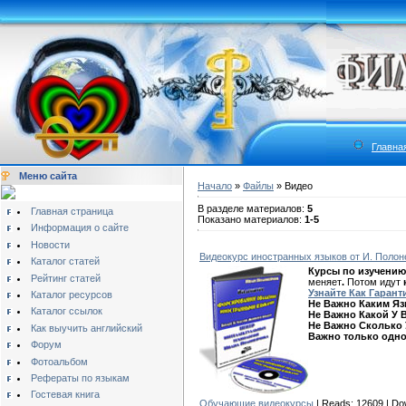
Главна
Меню сайта
Начало
»
Файлы
» Видео
В разделе материалов:
5
Главная страница
Показано материалов:
1-5
Информация о сайте
Новости
Видеокурс иностранных языков от И. Полон
Каталог статей
Курсы по изучени
Рейтинг статей
меняет
.
Потом идут
Узнайте Как Гаран
Каталог ресурсов
Не Важно Каким Я
Каталог ссылок
Не Важно Какой У 
Не Важно Сколько 
Как выучить английский
Важно только одно
Форум
Фотоальбом
Рефераты по языкам
Гостевая книга
Обучающие видеокурсы
| Reads:
12609
| Do