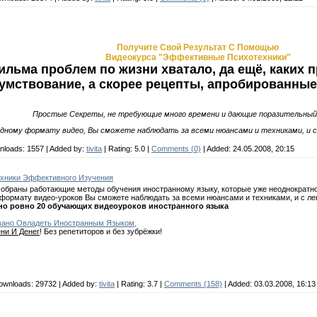
Получите Свой Результат С Помощью
Видеокурса "Эффективные Психотехники"
ильма проблем по жизни хватало, да ещё, каких 
умствование, а скорее рецепты, апробированные,
Простые Секреты, не требующие много времени и дающие поразительный
ядному формату видео, Вы сможете наблюдать за всеми нюансами и техниками, и 
nloads:
1557
| Added by:
tivita
| Rating:
5.0
|
Comments (0)
| Added: 24.05.2008, 20:15
ехники Эффективного Изучения
собраны работающие методы обучения иностранному языку, которые уже неоднократно
формату видео-уроков Вы сможете наблюдать за всеми нюансами и техниками, и с ле
но ровно 20 обучающих видеоуроков иностранного языка
вано Овладеть
Иностранным Языком,
ни И Денег
! Без репетиторов и без зубрёжки!
ownloads:
29732
| Added by:
tivita
| Rating:
3.7
|
Comments (158)
| Added: 03.03.2008, 16:13