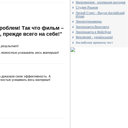
Филолингвия - коллекция методов
Студия Языков
Легкий Старт - Выучи Английский
Играя
Лингвотренажеры
Лингвокарта Вконтакте
проблем! Так что фильм –
Лингвокарта в Фейсбуке
 прежде всего на себе!"
Філолінгвія - українською!
Английские времена тест
 результат!
с легкостью усваивать весь материал!
 доказали свою эффективность. А
гкостью усваивать весь материал!