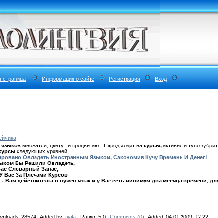
я страница
Информация о сайте
Регистрация
Вход
ейчика
ю языков
множатся, цветут и процветают. Народ ходит на
курсы,
активно и тупо зубрит
курсы
следующих уровней...
тировано Овладеть Иностранным Языком, Сэкономив Кучу Времени И Денег!
зыком Вы Решили Овладеть,
Вас Словарный Запас,
У Вас За Плечами Курсов
 - Вам действительно нужен язык и у Вас есть минимум два месяца времени, дл
wnloads:
28574
| Added by:
tivita
| Rating:
5.0
|
Comments (0)
| Added: 04.01.2009, 12:22