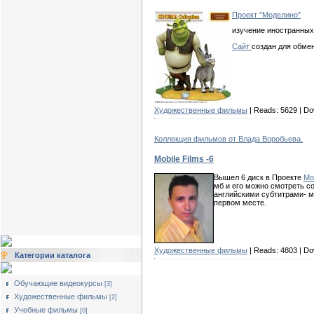
Проект "Моделино"
изучение иностранны
Сайт
создан для обме
Художественные фильмы
| Reads:
5629
| Do
Коллекция фильмов от Влада Воробьева.
Mobile Films -6
Вышел 6 диск в Проекте
Mob
мб и его можно смотреть с
английскими субтитрами- м
первом месте.
Художественные фильмы
| Reads:
4803
| Do
Категории каталога
Обучающие видеокурсы
[3]
Художественные фильмы
[2]
Учебные фильмы
[0]