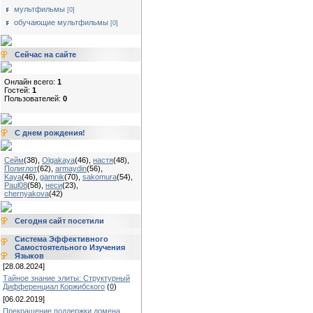
мультфильмы
[0]
обучающие мультфильмы
[0]
Сейчас на сайте
Онлайн всего:
1
Гостей:
1
Пользователей:
0
С днем рождения!
Сейм
(38)
,
Olgakaya
(46)
,
настя
(48)
,
Полиглот
(62)
,
armaydin
(56)
,
Kaya
(46)
,
gamnik
(70)
,
sakomura
(54)
,
Paul08
(58)
,
неси
(23)
,
chernyakova
(42)
Сегодня сайт посетили
Система Эффективного
Самостоятельного Изучения
Языков
[28.08.2024]
Тайное знание элиты: Структурный
Дифференциал Коржибского
(
0
)
[06.02.2019]
Прекращение поддержки домена