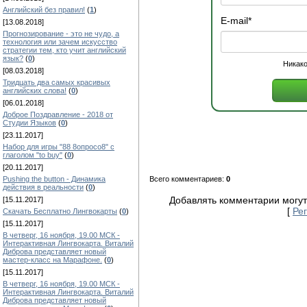
Английский без правил!
(
1
)
E-mail
*
[13.08.2018]
Прогнозирование - это не чудо, а
технология или зачем искусство
стратегии тем, кто учит английский
язык?
(
0
)
Никако
[08.03.2018]
Тридцать два самых красивых
английских слова!
(
0
)
[06.01.2018]
Доброе Поздравление - 2018 от
Студии Языков
(
0
)
[23.11.2017]
Набор для игры "88 8опросо8" с
глаголом "to buy"
(
0
)
[20.11.2017]
Всего комментариев:
0
Pushing the button - Динамика
действия в реальности
(
0
)
Добавлять комментарии могут
[15.11.2017]
[
Ре
Скачать Бесплатно Лингвокарты
(
0
)
[15.11.2017]
В четверг, 16 ноября, 19.00 МСК -
Интерактивная Лингвокарта. Виталий
Диброва представляет новый
мастер-класс на Марафоне.
(
0
)
[15.11.2017]
В четверг, 16 ноября, 19.00 МСК -
Интерактивная Лингвокарта. Виталий
Диброва представляет новый