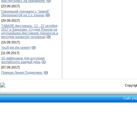
мастер-класс на Марафоне.
(
0
)
[23.09.2017]
Говорящий тренажер с "живой"
Лингвокартой на 2-х языках
(
0
)
[20.09.2017]
ТАВАЛЕ фестиваль: 13 - 22 октября
2017 в Харькове. Студия Языков на
крупнейшем фестивале тренингов и
методов развития человека!
(
0
)
[15.09.2017]
You'll get the power!
(
0
)
[11.09.2017]
10 лайфхаков для изучения
английского каждый день
(
1
)
[07.09.2017]
Прямая Линия Поддержки.
(
0
)
Copyrigh
Сайт уп