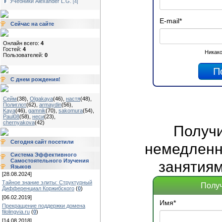
Учебники Alexander L.G.
[4]
E-mail
*
Сейчас на сайте
Онлайн всего:
4
Гостей:
4
Никако
Пользователей:
0
С днем рождения!
Сейм
(38)
,
Olgakaya
(46)
,
настя
(48)
,
Полиглот
(62)
,
armaydin
(56)
,
Kaya
(46)
,
gamnik
(70)
,
sakomura
(54)
,
Paul08
(58)
,
неси
(23)
,
chernyakova
(42)
Получ
Сегодня сайт посетили
немедленно
Система Эффективного
Самостоятельного Изучения
занятиям
Языков
[28.08.2024]
Тайное знание элиты: Структурный
Получ
Дифференциал Коржибского
(
0
)
[06.02.2019]
Имя
*
Прекращение поддержки домена
filolingvia.ru
(
0
)
[14.08.2018]