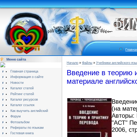
Главна
Меню сайта
Начало
»
Файлы
»
Учебники английского язы
Введение в теорию и
Главная страница
Информация о сайте
материале английско
Новости
Каталог статей
Рейтинг статей
Каталог ресурсов
Введение
Каталог ссылок
(на мате
Как выучить английский
Авторы: 
Форум
"АСТ" Пе
Фотоальбом
Рефераты по языкам
2006, ст
Гостевая книга