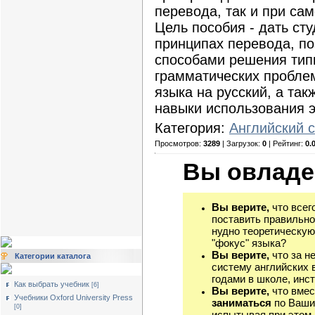
перевода, так и при са
Цель пособия - дать ст
принципах перевода, по
способами решения тип
грамматических проблем
языка на русский, а та
навыки использования э
Категория:
Английский 
Просмотров:
3289
| Загрузок:
0
| Рейтинг:
0.
Вы овладе
Вы верите,
что всег
поставить правильно
нудно теоретическую
"фокус" языка?
Вы верите,
что за н
Категории каталога
систему английских 
годами в школе, инст
Как выбрать учебник
[6]
Вы верите,
что вмес
Учебники Oxford University Press
заниматься
по Ваши
[0]
испытывая при этом 