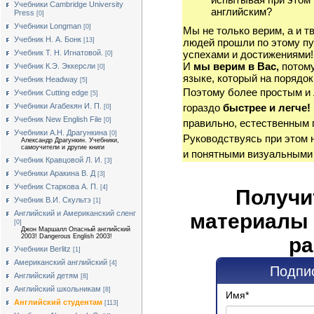
Учебники Cambridge University
английским?
Press
[0]
Учебники Longman
[0]
Мы не только верим, а и т
Учебник Н. А. Бонк
[13]
людей прошли по этому пу
Учебник Т. Н. Игнатовой.
успехами и достижениями!
[0]
И
мы верим в Вас,
потому
Учебник К.Э. Эккерсли
[0]
языке, который на порядок
Учебник Headway
[5]
Поэтому более простым и
Учебник Cutting edge
[5]
Учебники Агабекян И. П.
гораздо
быстрее и легче!
[0]
Учебник New English File
[0]
правильно, естественным 
Учебники А.Н. Драгункина
[0]
Руководствуясь при этом 
Александр Драгункин. Учебники,
самоучители и другие книги
и понятными визуальными
Учебник Кравцовой Л. И.
[3]
Учебники Аракина В. Д
[3]
Учебник Старкова А. П.
[4]
Получи
Учебник В.И. Скультэ
[1]
Английский и Американский сленг
материалы 
[0]
Джон Маршалл Опасный английский
2003! Dangerous English 2003!
ра
Учебники Berlitz
[1]
Американский английский
[4]
Подпис
Английский детям
[8]
Английский школьникам
[8]
Имя
*
Английский студентам
[113]