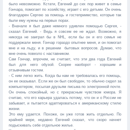
было невозможно. Кстати, Евгений до сих пор живет в семье
Гончара, помогает по хозяйству, играет с его детьми. Он очень
благодарен Сергею за помощь и гостеприимство, которые так
были ему нужны на первых порах.
- Вначале я был даже немного удивлен помощью Сергея, -
сказал Евгений. - Ведь я совсем ее не ждал. Возможно, я
никогда не заиграл бы в NHL, если бы он и его семья не
поддержали меня. Гончар гораздо опытнее меня, и он помогал
мне и на льду, и в решении бытовых вопросов. Думаю, что
мне очень повезло с наставником.
Сам Гончар, впрочем, не считает, что эти два года Евгений
был для него обузой. Скорее наоборот - хорошим и
отзывчивым гостем.
- С ним легко жить. Когда бы нам не требовалась его помощь,
он ее оказывал. Если же он был свободен, то обычно сидел за
компьютером, посылая друзьям письма по электронной почте.
Он очень спокойный, но с прекрасным чувством юмора. Я
считаю, что его карьера удалась потому, что он и о России не
забывает, и пытается адаптироваться к американскому стилю
жизни.
Это ему удается. Похоже, он уже готов жить отдельно. По
крайней мере, недавно Евгений сказал, что скоро начнет
подыскивать себе отдельное жилье.