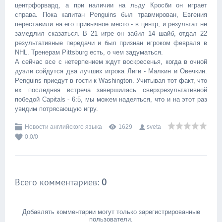
центрфорвард, а при наличии на льду Кросби он играет
справа. Пока капитан Penguins был травмирован, Евгения
переставили на его привычное место - в центр, и результат не
замедлил сказаться. В 21 игре он забил 14 шайб, отдал 22
результативные передачи и был признан игроком февраля в
NHL. Тренерам Pittsburg есть, о чем задуматься.
А сейчас все с нетерпением ждут воскресенья, когда в очной
дуэли сойдутся два лучших игрока Лиги - Малкин и Овечкин.
Penguins приедут в гости к Washington. Учитывая тот факт, что
их последняя встреча завершилась сверхрезультативной
победой Capitals - 6:5, мы можем надеяться, что и на этот раз
увидим потрясающую игру.
Новости английского языка
1629
sveta
0.0
/
0
Всего комментариев
:
0
Добавлять комментарии могут только зарегистрированные
пользователи.