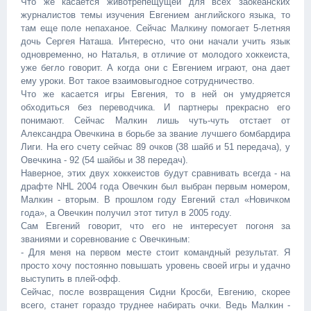
Что же касается животрепещущей для всех заокеанских
журналистов темы изучения Евгением английского языка, то
там еще поле непаханое. Сейчас Малкину помогает 5-летняя
дочь Сергея Наташа. Интересно, что они начали учить язык
одновременно, но Наталья, в отличие от молодого хоккеиста,
уже бегло говорит. А когда они с Евгением играют, она дает
ему уроки. Вот такое взаимовыгодное сотрудничество.
Что же касается игры Евгения, то в ней он умудряется
обходиться без переводчика. И партнеры прекрасно его
понимают. Сейчас Малкин лишь чуть-чуть отстает от
Александра Овечкина в борьбе за звание лучшего бомбардира
Лиги. На его счету сейчас 89 очков (38 шайб и 51 передача), у
Овечкина - 92 (54 шайбы и 38 передач).
Наверное, этих двух хоккеистов будут сравнивать всегда - на
драфте NHL 2004 года Овечкин был выбран первым номером,
Малкин - вторым. В прошлом году Евгений стал «Новичком
года», а Овечкин получил этот титул в 2005 году.
Сам Евгений говорит, что его не интересует погоня за
званиями и соревнование с Овечкиным:
- Для меня на первом месте стоит командный результат. Я
просто хочу постоянно повышать уровень своей игры и удачно
выступить в плей-офф.
Сейчас, после возвращения Сидни Кросби, Евгению, скорее
всего, станет гораздо труднее набирать очки. Ведь Малкин -