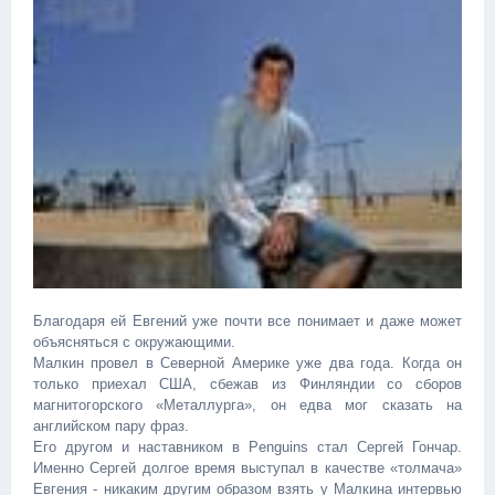
Благодаря ей Евгений уже почти все понимает и даже может
объясняться с окружающими.
Малкин провел в Северной Америке уже два года. Когда он
только приехал США, сбежав из Финляндии со сборов
магнитогорского «Металлурга», он едва мог сказать на
английском пару фраз.
Его другом и наставником в Penguins стал Сергей Гончар.
Именно Сергей долгое время выступал в качестве «толмача»
Евгения - никаким другим образом взять у Малкина интервью