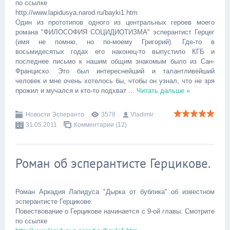
по ссылке
http://www.lapidusya.narod.ru/bayki1.htm
Один из прототипов одного из центральных героев моего
романа "ФИЛОСОФИЯ СОЦИДИОТИЗМА" эсперантист Герцег
(имя не помню, но по-моему Григорий). Где-то в
восьмидесятых годах его наконец-то выпустило КГБ и
последнее письмо к нашим общим знакомым было из Сан-
Франциско. Это был интереснейший и талантливейший
человек и мне очень хотелось бы, чтобы он узнал, что не зря
прожил и мучался и кто-то подхват
...
Читать дальше »
Новости Эсперанто
3578
Vladimir
31.05.2011
Комментарии (12)
Роман об эсперантисте Герцикове.
Роман Аркадия Лапидуса "Дырка от бублика" об известном
эсперантисте Герцикове.
Повествование о Герцикове начинается с 9-ой главы. Смотрите
по ссылке