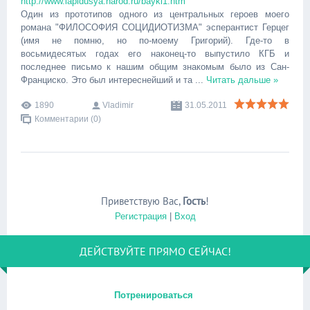
http://www.lapidusya.narod.ru/bayki1.htm
Один из прототипов одного из центральных героев моего
романа "ФИЛОСОФИЯ СОЦИДИОТИЗМА" эсперантист Герцег
(имя не помню, но по-моему Григорий). Где-то в
восьмидесятых годах его наконец-то выпустило КГБ и
последнее письмо к нашим общим знакомым было из Сан-
Франциско. Это был интереснейший и та
...
Читать дальше »
1890
Vladimir
31.05.2011
Комментарии (0)
Приветствую Вас
,
Гость
!
Регистрация
|
Вход
ДЕЙСТВУЙТЕ ПРЯМО СЕЙЧАС!
Потренироваться