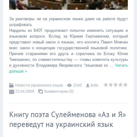
За разговоры не на украинском языке даже на работе будут
штрафовать
Нардепы из БЮТ продолжают попытки изменить ситуацию в
языковом вопросе. Вслед за Юрием Гнаткевичем, который
представил новый закон о языках, его коллега Павел Мовчан
внес закон о концепции государственной языковой политики.
Причем стараниями его друга и соратника по Блоку Юлии
Тимошенко, по совместительству — главы комитета культуры
и духовности Владимира Яворивского "языковая ко
...
Читать
дальше »
Новости украинского языка
1540
tivita
23.04.2009
Комментарии (0)
Книгу поэта Сулейменова «Аз и Я»
переведут на украинский язык