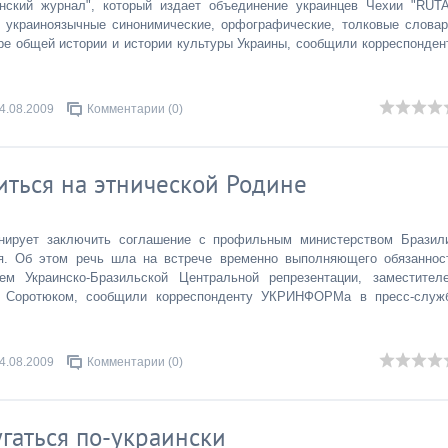
нский журнал", который издает объединение украинцев Чехии "RUTA
 украиноязычные синонимические, орфографические, толковые словар
е общей истории и истории культуры Украины, сообщили корреспонден
4.08.2009
Комментарии (0)
иться на этнической Родине
анирует заключить соглашение с профильным министерством Бразил
ия. Об этом речь шла на встрече временно выполняющего обязаннос
м Украинско-Бразильской Центральной репрезентации, заместител
ио Соротюком, сообщили корреспонденту УКРИНФОРМа в пресс-служ
4.08.2009
Комментарии (0)
гаться по-украински