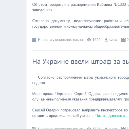
Об этом говорится в распоряжении Кабмина №1033 о
заведениях.
Согласно документу, педагогические работники 
государственном и коммунальном общеобразовательн
Новости украинского языка
1629
sveta
0
На Украине ввели штраф за в
Согласно распоряжению мэра украинского город
недели
Мэр города Черкассы Сергей Одарич распорядился 
случае невыполнения указания предпринимателям гро
Серсей Одарич потребовал направить инспекторов во 
оставить предписание «об устра
...
Читать дальше »