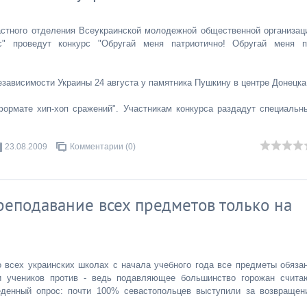
астного отделения Всеукраинской молодежной общественной организац
с" проведут конкурс "Обругай меня патриотично! Обругай меня п
езависимости Украины 24 августа у памятника Пушкину в центре Донецка
ормате хип-хоп сражений". Участникам конкурса раздадут специальн
23.08.2009
Комментарии (0)
реподавание всех предметов только на
о всех украинских школах с начала учебного года все предметы обяза
ли учеников против - ведь подавляющее большинство горожан счита
еденный опрос: почти 100% севастопольцев выступили за возвращен