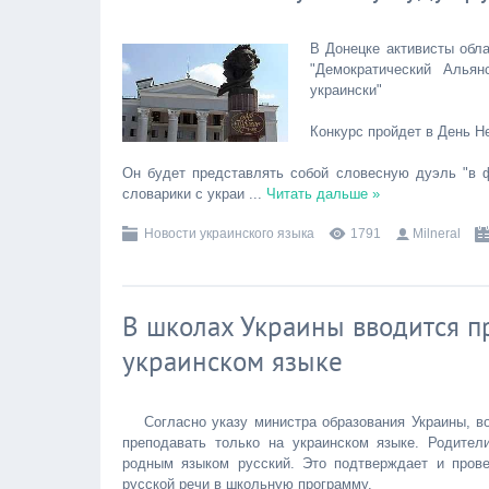
В Донецке активисты обл
"Демократический Альян
украински"
Конкурс пройдет в День Н
Он будет представлять собой словесную дуэль "в ф
словарики с украи
...
Читать дальше »
Новости украинского языка
1791
Milneral
В школах Украины вводится п
украинском языке
Согласно указу министра образования Украины, в
преподавать только на украинском языке. Родите
родным языком русский. Это подтверждает и пров
русской речи в школьную программу.