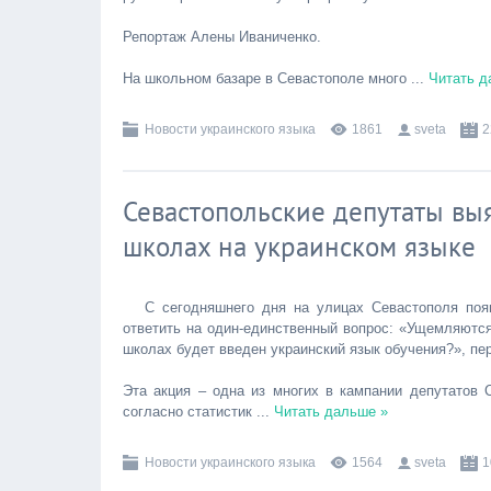
Репортаж Алены Иваниченко.
На школьном базаре в Севастополе много
...
Читать д
Новости украинского языка
1861
sveta
2
Севастопольские депутаты вы
школах на украинском языке
С сегодняшнего дня на улицах Севастополя поя
ответить на один-единственный вопрос: «Ущемляются
школах будет введен украинский язык обучения?», пе
Эта акция – одна из многих в кампании депутатов С
согласно статистик
...
Читать дальше »
Новости украинского языка
1564
sveta
1