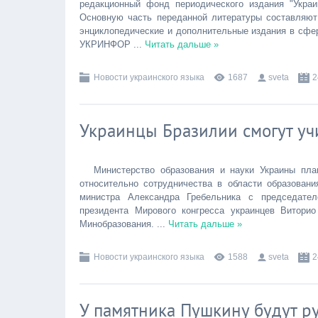
редакционный фонд периодического издания "Украи
Основную часть переданной литературы составляют
энциклопедические и дополнительные издания в сфер
УКРИНФОР
...
Читать дальше »
Новости украинского языка
1687
sveta
2
Украинцы Бразилии смогут уч
Министерство образования и науки Украины пл
относительно сотрудничества в области образован
министра Александра Гребельника с председателе
президента Мирового конгресса украинцев Витор
Минобразования.
...
Читать дальше »
Новости украинского языка
1588
sveta
2
У памятника Пушкину будут ру