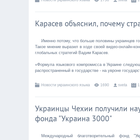
Новости украинского языка
1736
sveta
1
Карасев объяснил, почему ст
Именно потому, что больше половины украинцев го
Такое мнение выразил в ходе своей видео-онлайн-ко
глобальных стратегий Вадим Карасев.
«Формула языкового компромисса в Украине следующа
распространенный в государстве - на увроне государ
Новости украинского языка
1690
sveta
1
Украинцы Чехии получили нау
фонда "Украина 3000"
Международный благотворительный фонд "Ук