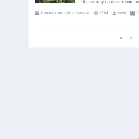
По замыслу организаторов, о
Новости английского языка
1784
sveta
0
...
«
1
2