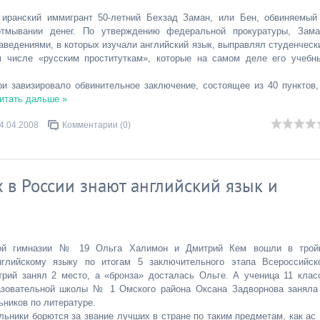
иранский иммигрант 50-летний Бехзад Заман, или Бен, обвиняемый
тмывании денег. По утверждению федеральной прокуратуры, Зама
ведениями, в которых изучали английский язык, выправлял студенческ
м числе «русским проституткам», которые на самом деле его учебн
и завизировало обвинительное заключение, состоящее из 40 пунктов,
итать дальше »
4.04.2008
Комментарии (0)
 в России знают английский язык и
кой гимназии № 19 Ольга Халимон и Дмитрий Кем вошли в трой
глийскому языку по итогам 5 заключительного этапа Всероссийск
рий занял 2 место, а «бронза» досталась Ольге. А ученица 11 клас
азовательной школы № 1 Омского района Оксана Задворнова заняла
ьников по литературе.
ьники борются за звание лучших в стране по таким предметам, как ас