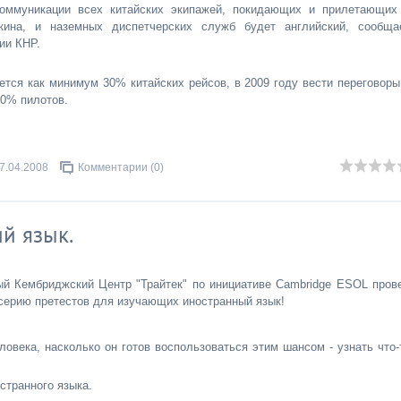
оммуникации всех китайских экипажей, покидающих и прилетающих
кина, и наземных диспетчерских служб будет английский, сообща
ии КНР.
ется как минимум 30% китайских рейсов, в 2009 году вести переговоры
60% пилотов.
7.04.2008
Комментарии (0)
й язык.
ый Кембриджский Центр "Трайтек" по инициативе Сambridge ESOL пров
серию претестов для изучающих иностранный язык!
овека, насколько он готов воспользоваться этим шансом - узнать что-
странного языка.