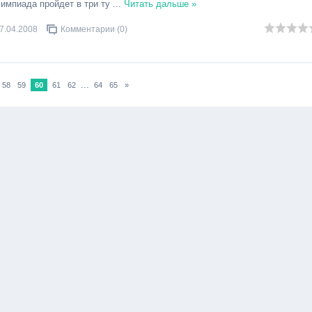
лимпиада пройдет в три ту
...
Читать дальше »
7.04.2008
Комментарии (0)
...
58
59
60
61
62
64
65
»