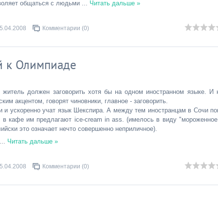
зволяет общаться с людьми
...
Читать дальше »
5.04.2008
Комментарии (0)
ий к Олимпиаде
 житель должен заговорить хотя бы на одном иностранном языке. И 
ким акцентом, говорят чиновники, главное - заговорить.
и и ускоренно учат язык Шекспира. А между тем иностранцам в Сочи по
 в кафе им предлагают ice-cream in ass. (имелось в виду "мороженное
лийски это означает нечто совершенно неприличное).
...
Читать дальше »
5.04.2008
Комментарии (0)