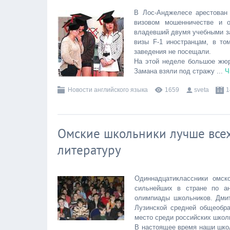
В Лос-Анджелесе арестован 
визовом мошенничестве и о
владевший двумя учебными за
визы F-1 иностранцам, в то
заведения не посещали.
На этой неделе большое жюр
Замана взяли под стражу
...
Ч
Новости английского языка
1659
sveta
1
Омские школьники лучше всех
литературу
Одиннадцатиклассники омс
сильнейших в стране по ан
олимпиады школьников. Дмит
Лузинской средней общеобр
место среди российских школ
В настоящее время наши школ