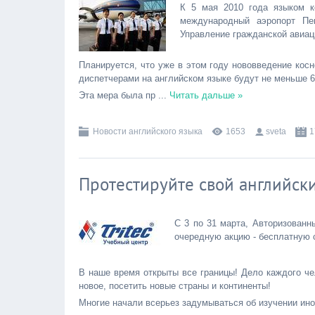
К 5 мая 2010 года языком к
международный аэропорт Пе
Управление гражданской авиац
Планируется, что уже в этом году нововведение косн
диспетчерами на английском языке будут не меньше 
Эта мера была пр
...
Читать дальше »
Новости английского языка
1653
sveta
1
Протестируйте свой английски
С 3 по 31 марта, Авторизованн
очередную акцию - бесплатную 
В наше время открыты все границы! Дело каждого чел
новое, посетить новые страны и континенты!
Многие начали всерьез задумываться об изучении ино