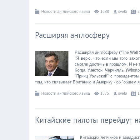
Новости английского языка
1688
sveta
2
Расширяя англосферу
Расширяя англосферу ("The Wall S
"Я верю, что если мы того захо
смогли достичь в прошлом. И не 
Когда Уинстон Черчилль (Winsto
"Принц Уэльский" с президентом 
том, что связывает Британию и Америку - об "общем я
Новости английского языка
1575
sveta
1
Китайские пилоты перейдут н
Китайских летчиков и авиадисп