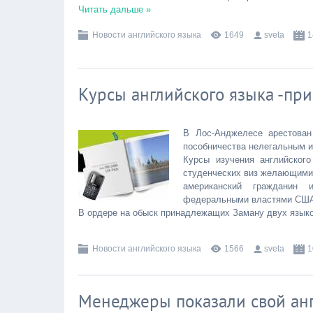
Читать дальше »
Новости английского языка
1649
sveta
1
Курсы английского языка -пр
В Лос-Анджелесе арестован
пособничества нелегальным 
Курсы изучения английског
студенческих виз желающими 
американский гражданин 
федеральными властями СШ
В ордере на обыск принадлежащих Заману двух язык
Новости английского языка
1566
sveta
1
Менеджеры показали свой ан