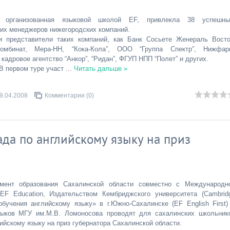
, организованная языковой школой ЕF, привлекла 38 успешны
их менеджеров нижегородских компаний.
и представители таких компаний, как Банк Сосьете Женераль Восто
омбинат, Мера-НН, “Кока-Кола”, ООО “Группа Спектр”, Нижфар
кадровое агентство “Анкор”, “Ридан”, ФГУП НПП “Полет” и других.
В первом туре участ
...
Читать дальше »
9.04.2008
Комментарии (0)
да по английскому языку на приз
мент образования Сахалинской области совместно с Международн
EF Education, Издательством Кембриджского университета (Cambrid
 обучения английскому языку» в г.Южно-Сахалинске (EF English First)
зыков МГУ им.М.В. Ломоносова проводят для сахалинских школьник
ийскому языку на приз губернатора Сахалинской области.