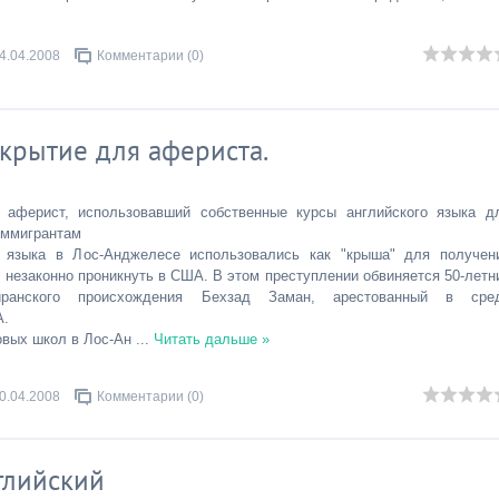
4.04.2008
Комментарии (0)
икрытие для афериста.
 аферист, использовавший собственные курсы английского языка д
иммигрантам
о языка в Лос-Анджелесе использовались как "крыша" для получен
незаконно проникнуть в США. В этом преступлении обвиняется 50-летн
иранского происхождения Бехзад Заман, арестованный в сре
А.
овых школ в Лос-Ан
...
Читать дальше »
0.04.2008
Комментарии (0)
глийский