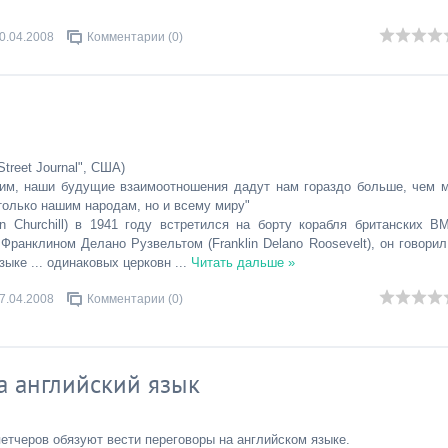
0.04.2008
Комментарии (0)
treet Journal", США)
тим, наши будущие взаимоотношения дадут нам гораздо больше, чем 
только нашим народам, но и всему миру"
n Churchill) в 1941 году встретился на борту корабля британских В
Франклином Делано Рузвельтом (Franklin Delano Roosevelt), он говорил
зыке ... одинаковых церковн
...
Читать дальше »
7.04.2008
Комментарии (0)
а английский язык
етчеров обязуют вести переговоры на английском языке.