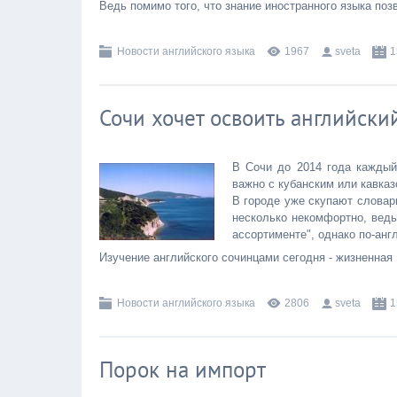
Ведь помимо того, что знание иностранного языка по
Новости английского языка
1967
sveta
1
Сочи хочет освоить английск
В Сочи до 2014 года каждый
важно с кубанским или кавказс
В городе уже скупают словар
несколько некомфортно, ведь
ассортименте", однако по-анг
Изучение английского сочинцами сегодня - жизненная
Новости английского языка
2806
sveta
1
Порок на импорт