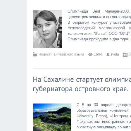
Олимпиада Best Manager-2008
целеустремленных и англоговорящ
В открытом конкурсе участвовал
Нижегородский масложировой к
телекомпания “Волга”, ООО “ОИЦ”, 
Олимпиада проходила в два тура. 
Новости английского языка
1604
sveta
0
На Сахалине стартует олимпиа
губернатора островного края.
С 5 по 30 апреля департа
образовательной компанией 
University Press), «Центром
Факультетом иностранных я
областную олимпиаду по англ