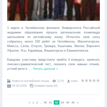
1 марта в Челябинском филиале Университета Российской
академии образования прошла региональная олимпиада
школьников по английскому языку. Испытать свои силы
собрались около 150 ребят из Челябинска, Магнитогорска,
Миасса, Сатки, Еткуля, Троицка, Кыштыма, Увелки, Верхнего
Уфалея, Усы, Карабаша, Вишнегорска и Еманжелинска.
Каждому участнику предстояло пройти 4 конкурса: написать
лексико-грамматический тест, показать свои навыки чтения,
устной речи и
...
Читать дальше »
Новости английского языка
2176
sveta
04.03.2008
Комментарии (0)
...
«
1
2
60
61
62
63
64
65
»