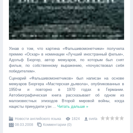
Узнав о том, что картина «Фальшивомонетчики» получила
премию «Оскар» в номинации «Лучший иностранный фильм»,
Адольф Бюргер, автор мемуаров, по которым был снят
фильм, по собственному выражению, «почувствовал себя
победителем».
Сценарий «Фальшивомонетчиков» был написан на основе
мемуаров Бюргера «Мастерская дьявола», опубликованных в
1950-м и повторно в 1970 годах в Германии.
Автобиографическая книга рассказывает об одном из
малоизвестных эпизодов Второй мировой войны, когда
нацисты принудили узн
...
Читать дальше »
Новости английского языка
1824
sveta
08.03.2008
Комментарии (0)