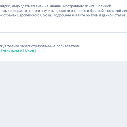
нгрии, надо сдать экзамен на знание иностранного языка. Большой
ык эсперанто, т. к. его выучить в десятки раз легче и быстрей, чем какой-ли
ех странах Европейского Союза. Подробнее читайте об этом в данной статье,
гут только зарегистрированные пользователи.
[
Регистрация
|
Вход
]