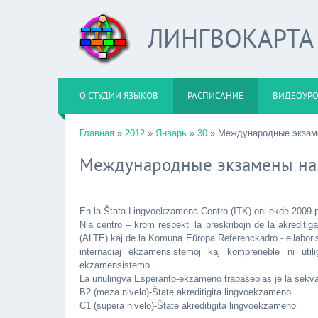
ЛИНГВОКАРТА
О СТУДИИ ЯЗЫКОВ
РАСПИСАНИЕ
ВИДЕОУР
Главная
»
2012
»
Январь
»
30
» Международные экзаме
Международные экзамены на 
En la Ŝtata Lingvoekzamena Centro (ITK) oni ekde 2009 p
Nia centro – krom respekti la preskribojn de la akreditig
(ALTE) kaj de la Komuna Eŭropa Referenckadro - ellaboris
internaciaj ekzamensistemoj kaj kompreneble ni utili
ekzamensistemo.
La unulingva Esperanto-ekzameno trapaseblas je la sekvaj
B2 (meza nivelo)-Ŝtate akreditigita lingvoekzameno
C1 (supera nivelo)-Ŝtate akreditigita lingvoekzameno