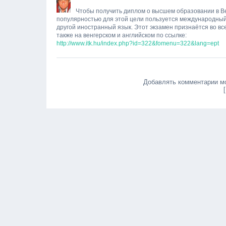
Чтобы получить диплом о высшем образовании в Ве
популярностью для этой цели пользуется международный яз
другой иностранный язык. Этот экзамен признаётся во вс
также на венгерском и английском по ссылке:
http://www.itk.hu/index.php?id=322&fomenu=322&lang=ept
Добавлять комментарии мо