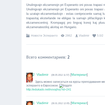
Unulingvajn ekzamenojn pri Esperanto oni povas trapasi n
Unulingvajn ekzamenojn pri Esperanto oni povas trapasi 
la uzatajn ekzamentaskojn - estas centprocente samaj kaj
trapasitaj eksterlande ne ebligas la samajn plifaciligojn
ekzamencentroj. Krompagoj pro lingvaj konoj kaj plusa
ekzamenatestiloj akiritaj en Hungario.
Новости Эсперанто
2862
Vladimir
5.0
/
2
Всего комментариев
:
2
2
Vladimir
[
Материал
]
(08.05.2012 11:57)
Здесь можно записаться на курсы преподавания м
эсперанто в Евросоюзе.
http://edukado.net/novajhoj?id=241
1
Vladimir
[
Материал
]
(30.01.2012 12:05)