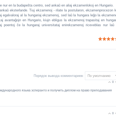
e nur en la budapeŝta centro, sed ankaŭ en aliaj ekzamenlokoj en Hungario.
ankaŭ eksterlande. Tiuj ekzamenoj - rilate la postularon, ekzamenprocezon k
 egalvaloraj al la hungariaj ekzamenoj, sed laŭ la hungara leĝo la ekzameno
 kaj avantaĝojn en Hungario, kiujn ebligus la ekzamenoj trapasitaj en hungar
j poentoj ĉe la hungaraj universitataj enirekzamenoj riceveblas nur laŭ 
Порядок вывода комментариев:
0
еждународного языка эсперанто и получить диплом на право преподавания
0