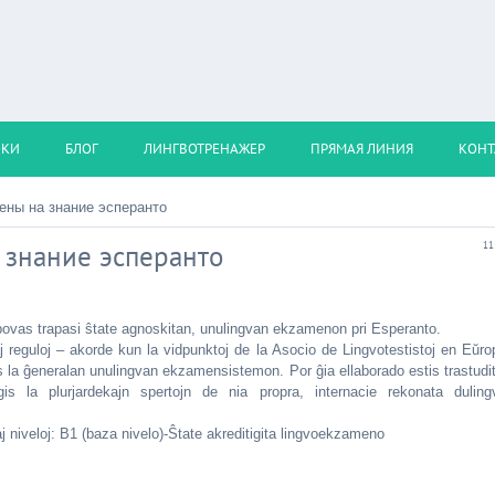
ОКИ
БЛОГ
ЛИНГВОТРЕНАЖЕР
ПРЯМАЯ ЛИНИЯ
КОНТ
ны на знание эсперанто
знание эсперанто
11
ovas trapasi ŝtate agnoskitan, unulingvan ekzamenon pri Esperanto.
aj reguloj – akorde kun la vidpunktoj de la Asocio de Lingvotestistoj en Eŭro
 la ĝeneralan unulingvan ekzamensistemon. Por ĝia ellaborado estis trastudit
gis la plurjardekajn spertojn de nia propra, internacie rekonata duling
 niveloj: B1 (baza nivelo)-Ŝtate akreditigita lingvoekzameno