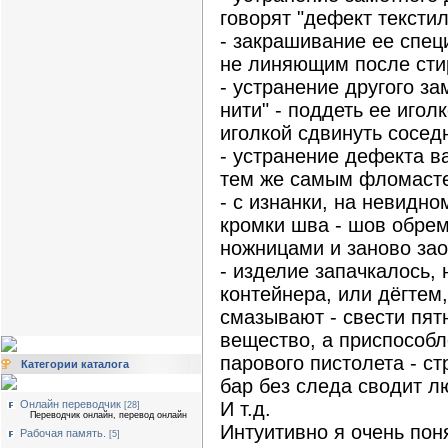
говорят "дефект текстил
- закрашивание ее спец
не линяющим после сти
- устранение другого за
нити" - поддеть ее игол
иголкой сдвинуть сосед
- устранение дефекта в
тем же самым фломаст
- с изнанки, на невидн
кромки шва - шов обрем
ножницами и заново зао
- изделие запачкалось,
контейнера, или дёгтем
смазывают - свести пят
вещество, а приспособл
парового пистолета - с
Категории каталога
бар без следа сводит л
Онлайн переводчик
И т.д.
[28]
Переводчик онлайн, перевод онлайн
Интуитивно я очень поня
Рабочая память.
[5]