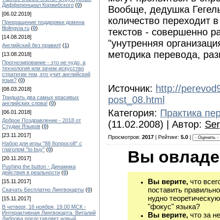
Дифференциал Коржибского
(
0
)
Вообще, дедушка Гегель
[06.02.2019]
количество переходит в
Прекращение поддержки домена
filolingvia.ru
(
0
)
текстов - совершенно ра
[14.08.2018]
"унутренняя организаци
Английский без правил!
(
1
)
методика перевода, раз
[13.08.2018]
Прогнозирование - это не чудо, а
технология или зачем искусство
стратегии тем, кто учит английский
язык?
(
0
)
Источник:
http://perevod
[08.03.2018]
Тридцать два самых красивых
post_08.html
английских слова!
(
0
)
Категория:
Практика пе
[06.01.2018]
Доброе Поздравление - 2018 от
(11.02.2008) | Автор:
Ser
Студии Языков
(
0
)
[23.11.2017]
Просмотров:
2017
| Рейтинг:
5.0
|
Набор для игры "88 8опросо8" с
глаголом "to buy"
(
0
)
Вы овладе
[20.11.2017]
Pushing the button - Динамика
действия в реальности
(
0
)
Вы верите,
что всег
[15.11.2017]
поставить правильно
Скачать Бесплатно Лингвокарты
(
0
)
нудно теоретическую
[15.11.2017]
"фокус" языка?
В четверг, 16 ноября, 19.00 МСК -
Интерактивная Лингвокарта. Виталий
Вы верите,
что за н
Диброва представляет новый