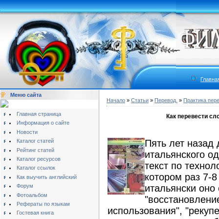
Главна
Меню сайта
Начало
»
Статьи
»
Перевод.
»
Практика пер
Главная страница
Как перевести сло
Информация о сайте
Новости
Каталог статей
Пять лет назад 
Рейтинг статей
итальянского од
Каталог ресурсов
текст по технол
Каталог ссылок
котором раз 7-8
Как выучить английский
Форум
итальянски оно
Фотоальбом
"восстановлени
Рефераты по языкам
использования", "рекуп
Гостевая книга