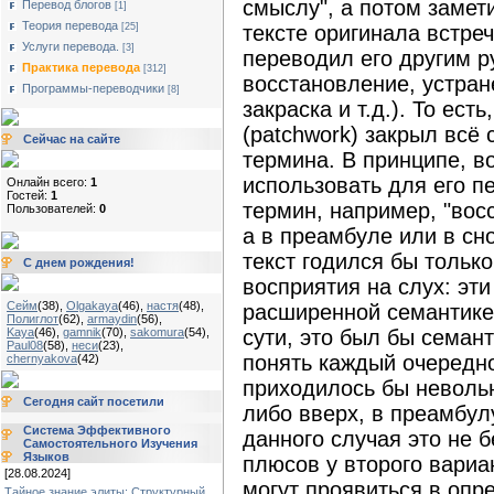
смыслу", а потом замети
Перевод блогов
[1]
Теория перевода
[25]
тексте оригинала встреч
Услуги перевода.
[3]
переводил его другим р
Практика перевода
[312]
восстановление, устран
Программы-переводчики
[8]
закраска и т.д.). То ест
(patchwork) закрыл всё
Сейчас на сайте
термина. В принципе, в
использовать для его п
Онлайн всего:
1
Гостей:
1
термин, например, "вос
Пользователей:
0
а в преамбуле или в сн
текст годился бы только
С днем рождения!
восприятия на слух: эт
Сейм
(38)
,
Olgakaya
(46)
,
настя
(48)
,
расширенной семантике 
Полиглот
(62)
,
armaydin
(56)
,
Kaya
(46)
,
gamnik
(70)
,
sakomura
(54)
,
сути, это был бы семан
Paul08
(58)
,
неси
(23)
,
понять каждый очередно
chernyakova
(42)
приходилось бы неволь
Сегодня сайт посетили
либо вверх, в преамбулу
Система Эффективного
данного случая это не 
Самостоятельного Изучения
Языков
плюсов у второго вариан
[28.08.2024]
могут проявиться в опр
Тайное знание элиты: Структурный