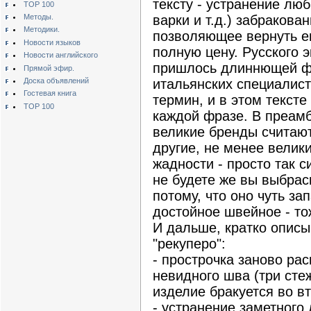
тексту - устранение лю
TOP 100
Методы.
варки и т.д.) забракова
Методики.
позволяющее вернуть ег
Новости языков
полную цену. Русского э
Новости английского
пришлось длиннющей фр
Прямой эфир.
Доска объявлений
итальянских специалист
Гостевая книга
термин, и в этом тексте 
TOP 100
каждой фразе. В преамб
великие бренды считают
другие, не менее великие
жадности - просто так 
не будете же вы выбра
потому, что оно чуть за
достойное швейное - то
И дальше, кратко описы
"рекуперо":
- прострочка заново ра
невидного шва (три сте
изделие бракуется во вт
- устранение заметного