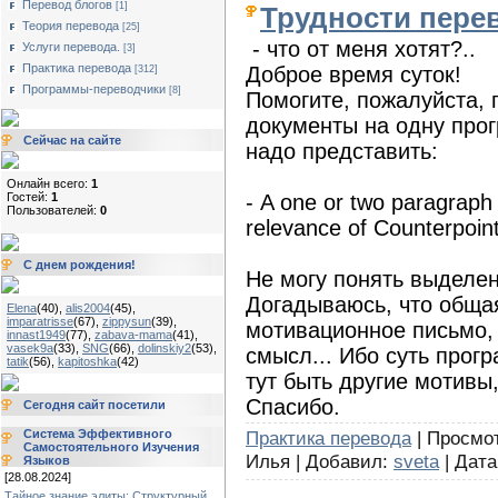
Перевод блогов
[1]
Трудности пере
Теория перевода
[25]
- что от меня хотят?..
Услуги перевода.
[3]
Практика перевода
Доброе время суток!
[312]
Программы-переводчики
[8]
Помогите, пожалуйста, 
документы на одну прогр
Сейчас на сайте
надо представить:
Онлайн всего:
1
- A one or two paragraph
Гостей:
1
Пользователей:
0
relevance of Counterpoint
С днем рождения!
Не могу понять выделен
Догадываюсь, что общая
Elena
(40)
,
alis2004
(45)
,
imparatrisse
(67)
,
zippysun
(39)
,
мотивационное письмо, 
innast1949
(77)
,
zabava-mama
(41)
,
vasek9a
(33)
,
SNG
(66)
,
dolinskiy2
(53)
,
смысл... Ибо суть прогр
tatik
(56)
,
kapitoshka
(42)
тут быть другие мотивы
Спасибо.
Сегодня сайт посетили
Практика перевода
| Просмот
Система Эффективного
Самостоятельного Изучения
Илья | Добавил:
sveta
| Дат
Языков
[28.08.2024]
Тайное знание элиты: Структурный