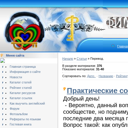
Главна
Меню сайта
Начало
»
Статьи
» Перевод.
В разделе материалов:
376
Главная страница
Показано материалов:
31-40
Информация о сайте
Сортировать по:
Дате
·
Названию
·
Рейтинг
Новости
Каталог статей
Рейтинг статей
Практические со
Каталог ресурсов
Добрый день!
Каталог ссылок
Как выучить английский
- Вероятно, данный во
Форум
сообществе, но подниму 
Фотоальбом
последние два месяца 
Рефераты по языкам
Вопрос такой: как опуб
Гостевая книга