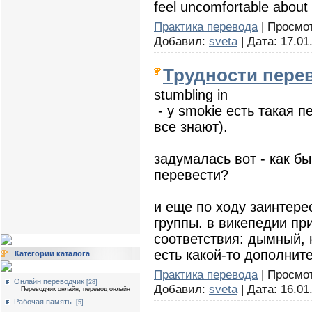
feel uncomfortable about 
Практика перевода
| Просмотр
Добавил:
sveta
| Дата:
17.01
Трудности пере
stumbling in
- у smokie есть такая пе
все знают).
задумалась вот - как бы
перевести?
и еще по ходу заинтер
группы. в викепедии п
соответствия: дымный, 
есть какой-то дополни
Категории каталога
Практика перевода
| Просмот
Онлайн переводчик
[28]
Добавил:
sveta
| Дата:
16.01
Переводчик онлайн, перевод онлайн
Рабочая память.
[5]