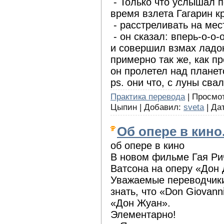
- Только что услышал по
время взлета Гагарин кр
- расстреливать на мест
- он сказал: вперь-о-о-
и совершил взмах ладо
примерно так же, как п
он пролетел над планет
ps. они что, с луны сва
Практика перевода
| Просмот
Цыпин | Добавил:
sveta
| Да
Об опере в кино
об опере в кино
В новом фильме Гая Ри
Ватсона на оперу «Дон
Уважаемые переводчик
знать, что «Don Giovann
«Дон Жуан».
Элементарно!