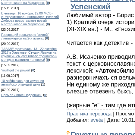
мастер-класс на Марафоне.
(
0
)
Успенский
[15.11.2017]
В четверг, 16 ноября, 19.00 МСК -
Любимый автор - Борис
Интерактивная Лингвокарта. Виталий
1) Краткий очерк истори
Диброва представляет новый
мастер-класс на Марафоне.
(
0
)
(ХІ-ХІХ вв.) - M.: «Гнози
[23.09.2017]
Говорящий тренажер с "живой"
Лингвокартой на 2-х языках
(
0
)
Читается как детектив -
[20.09.2017]
ТАВАЛЕ фестиваль: 13 - 22 октября
2017 в Харькове. Студия Языков на
A.B. Исаченко приводи
крупнейшем фестивале тренингов и
методов развития человека!
(
0
)
текст с церковнославян
[15.09.2017]
лексикой: «Автомобилю 
You'll get the power!
(
0
)
[11.09.2017]
разнервничахъ ся вельм
10 лайфхаков для изучения
Ни единому же приходя
английского каждый день
(
1
)
влезше отвезенъ быхъ,
[07.09.2017]
Прямая Линия Поддержки.
(
0
)
(жирные "е" - там где ят
Практика перевода
| Просмотр
Добавил:
sveta
| Дата:
10.01
Грустные перев