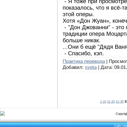
- Я тоже при просмотре
показалось, что я всё-т
этой оперы.
Хотя «Дон Жуан», конеч
- "Дон Джованни" - это 
традиции опера Моцарт
больше никак.
...Они б ещё "Дядя Ваня
- Спасибо, кэп.
Практика перевода
| Просмот
Добавил:
sveta
| Дата:
09.01
1-10
11-20
21-30
3
Copyrigh
Сайт уп