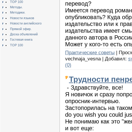
TOP 100
перевод?
Методы.
Имеется перевод романа
Методики.
опубликовать? Куда обр
Новости языков
издательство или к пра
Новости английского
Прямой эфир.
издательства имеет см
Доска объявлений
данного автора в Росси
Гостевая книга
Может у кого-то есть опы
TOP 100
Практические советы
| Просм
vechnaja_vesna | Добавил:
s
(0)
Трудности пенр
- Здравствуйте, все!
Я новичок и сразу попр
опросник-интервью.
Застопорилась на таком
do you wish you could ju
Не понимаю как это "жел
и вот еще: