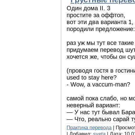
Один дома II. 3
простите за оффтоп,
вот эти два варианта 1
породили предложение:
раз уж мы тут все таки
придумаем перевод шут
хочется же, чтобы он с
(проводя гостя в гостин
used to stay here?
- Wow, a vaccum-man?
самой пока слабо, но м
неверный вариант:
— У нас тут бывал Бар
— Что, реально сарай т
Практика перевода
| Просмот
| Добавил:
sveta
| Дата:
10.0