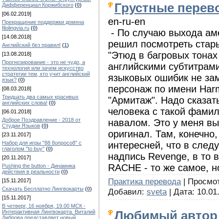
Грустные перев
Дифференциал Коржибского
(
0
)
[06.02.2019]
en-ru-en
Прекращение поддержки домена
filolingvia.ru
(
0
)
- По случаю выхода ам
[14.08.2018]
решил посмотреть стары
Английский без правил!
(
1
)
"Этюд в багровых тонах
[13.08.2018]
Прогнозирование - это не чудо, а
английскими субтитрами
технология или зачем искусство
стратегии тем, кто учит английский
языковых ошибик не зам
язык?
(
0
)
персонаж по имени Harm
[08.03.2018]
Тридцать два самых красивых
"Армитаж". Надо сказать
английских слова!
(
0
)
человека с такой фамили
[06.01.2018]
Доброе Поздравление - 2018 от
навалом. Это у меня вы
Студии Языков
(
0
)
оригинал. Там, конечно,
[23.11.2017]
интересней, что в след
Набор для игры "88 8опросо8" с
глаголом "to buy"
(
0
)
надпись Revenge, в то 
[20.11.2017]
RACHE - то же самое, н
Pushing the button - Динамика
действия в реальности
(
0
)
Практика перевода
| Просмотр
[15.11.2017]
Скачать Бесплатно Лингвокарты
(
0
)
Добавил:
sveta
| Дата:
10.01
[15.11.2017]
В четверг, 16 ноября, 19.00 МСК -
Любимый автор 
Интерактивная Лингвокарта. Виталий
Диброва представляет новый